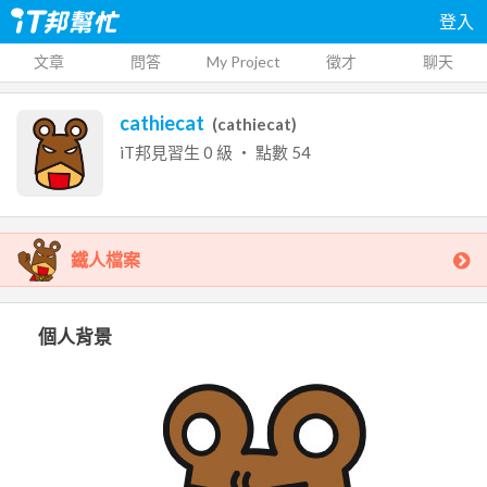
登入
文章
問答
My Project
徵才
聊天
cathiecat
(
cathiecat
)
iT邦見習生
0
級 ‧ 點數
54
鐵人檔案
個人背景