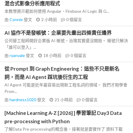
混合式影像分析應用程式
本教學將示範如何使用 Angular、Firebase AI Logic 與 G...
由
Connie
發文
2 小時前
0
個留言
AI 協作不是發帳號：企業要先畫出四條責任邊界
公司替工程師開好企業版 AI 帳號，治理其實還沒開始。 帳號只解決
「誰可以登入」...
由
ryanvale
發文
18 小時前
0
個留言
從 Prompt 到 Graph Engineering：這些不只是新名
詞，而是 AI Agent 踩坑後衍生的工程
AI Agent 可能是近年最容易出現新工程名詞的領域。 我們才剛學會
Prom...
由
hardness1020
發文
21 小時前
0
個留言
[Machine Learning A-Z [2026] ] 學習筆記 Day3 Data
pre-processing with Python
了解Data Pre-processing的概念後，接著就是要實作了 資料下載