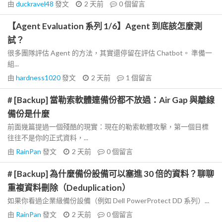
由
duckravel48
發文
2 天前
0
個留言
【Agent Evaluation 系列 1/6】Agent 到底該怎麼測
試？
很多團隊評估 Agent 的方法，其實還停留在評估 Chatbot。 準備一
組...
由
hardness1020
發文
2 天前
1
個留言
# [Backup] 當勒索軟體連備份都不放過：Air Gap 與離線
備份是什麼
前面幾篇提過一個殘酷的現實：現在的勒索軟體攻擊，第一個目標
往往不是你的正式資料，...
由
RainPan
發文
2 天前
0
個留言
# [Backup] 為什麼備份設備可以塞進 30 倍的資料？聊聊
重複資料刪除（Deduplication）
如果你看過企業級備份設備（例如 Dell PowerProtect DD 系列）...
由
RainPan
發文
2 天前
0
個留言