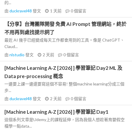
的...
由
duckravel48
發文
1 天前
0
個留言
【分享】台灣團隊開發 免費 AI Prompt 管理網站，終於
不用再到處找提示詞了
最近 AI 幾乎已經變成每天工作都會用到的工具。像是 ChatGPT、
Claud...
由
nlstudio
發文
2 天前
0
個留言
[Machine Learning A-Z [2026] ] 學習筆記 Day2 ML 及
Data pre-processing 概念
一邊要上課一邊還要寫這個不容易! 整個machine learning分成三個
步...
由
duckravel48
發文
2 天前
0
個留言
[Machine Learning A-Z [2026] ] 學習筆記 Day1
這個系列文章是Udemy上的課程延伸，因為我個人想趁著育嬰假空
檔學一點data...