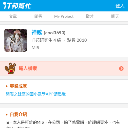
登入
文章
問答
My Project
徵才
聊天
神威
(
cool3690
)
iT邦研究生
4
級 ‧ 點數
2010
MIS
鐵人檔案
專業成就
閒暇之餘寫的國小數學APP請點我
自我介紹
hi，本人是打雜的MIS，在公司，除了修電腦，維護網頁外，也有