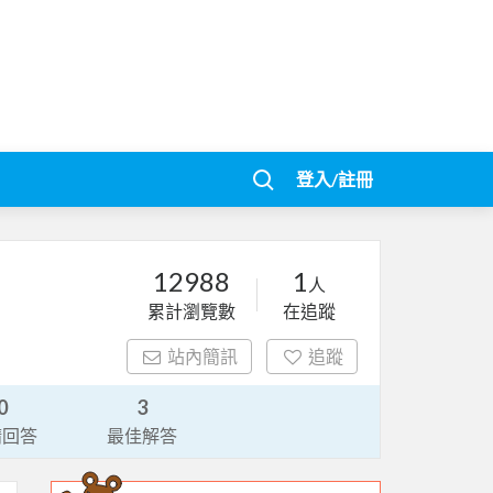
登入/註冊
12988
1
人
累計瀏覽數
在追蹤
站內簡訊
追蹤
0
3
請回答
最佳解答