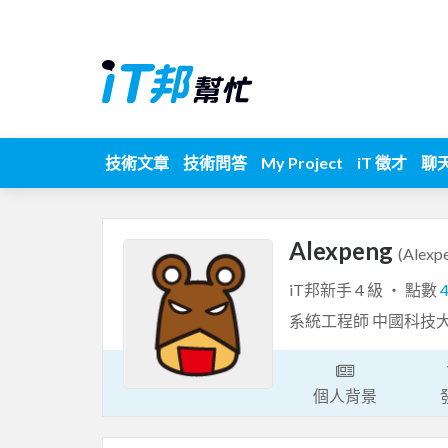
技術文章
技術問答
My Project
iT 徵才
聊
Alexpeng
(Alexp
iT邦新手 4 級 ‧ 點數
系統工程師 中國科技
個人背景