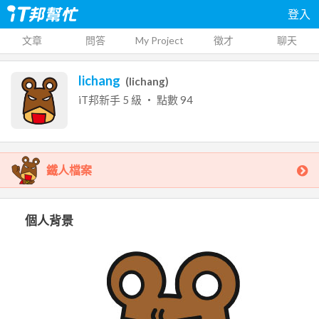
登入
文章
問答
My Project
徵才
聊天
lichang
(
lichang
)
iT邦新手
5
級 ‧ 點數
94
鐵人檔案
個人背景