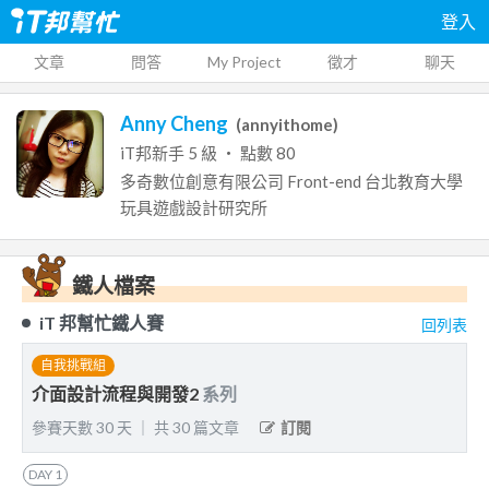
登入
文章
問答
My Project
徵才
聊天
Anny Cheng
(
annyithome
)
iT邦新手
5
級 ‧ 點數
80
多奇數位創意有限公司
Front-end
台北教育大學
玩具遊戲設計研究所
鐵人檔案
iT 邦幫忙鐵人賽
回列表
自我挑戰組
介面設計流程與開發2
系列
參賽天數
30
天
｜
共
30
篇文章
訂閱
DAY
1