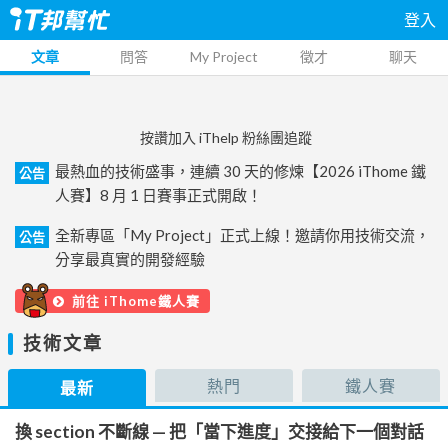
登入
文章
問答
My Project
徵才
聊天
按讚加入 iThelp 粉絲團追蹤
最熱血的技術盛事，連續 30 天的修煉【2026 iThome 鐵
公告
人賽】8 月 1 日賽事正式開啟！
全新專區「My Project」正式上線！邀請你用技術交流，
公告
分享最真實的開發經驗
前往 iThome鐵人賽
技術文章
熱門
鐵人賽
最新
換 section 不斷線 — 把「當下進度」交接給下一個對話