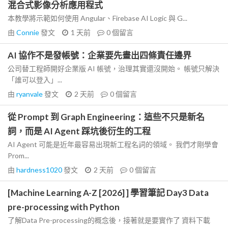
混合式影像分析應用程式
本教學將示範如何使用 Angular、Firebase AI Logic 與 G...
由
Connie
發文
1 天前
0
個留言
AI 協作不是發帳號：企業要先畫出四條責任邊界
公司替工程師開好企業版 AI 帳號，治理其實還沒開始。 帳號只解決
「誰可以登入」...
由
ryanvale
發文
2 天前
0
個留言
從 Prompt 到 Graph Engineering：這些不只是新名
詞，而是 AI Agent 踩坑後衍生的工程
AI Agent 可能是近年最容易出現新工程名詞的領域。 我們才剛學會
Prom...
由
hardness1020
發文
2 天前
0
個留言
[Machine Learning A-Z [2026] ] 學習筆記 Day3 Data
pre-processing with Python
了解Data Pre-processing的概念後，接著就是要實作了 資料下載