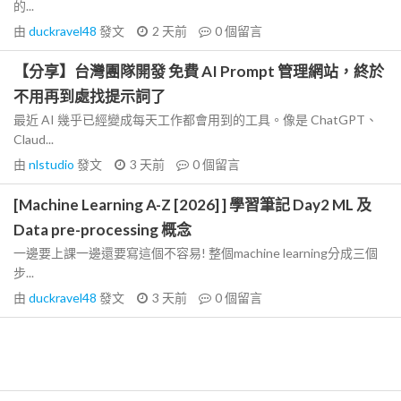
的...
由
duckravel48
發文
2 天前
0
個留言
【分享】台灣團隊開發 免費 AI Prompt 管理網站，終於
不用再到處找提示詞了
最近 AI 幾乎已經變成每天工作都會用到的工具。像是 ChatGPT、
Claud...
由
nlstudio
發文
3 天前
0
個留言
[Machine Learning A-Z [2026] ] 學習筆記 Day2 ML 及
Data pre-processing 概念
一邊要上課一邊還要寫這個不容易! 整個machine learning分成三個
步...
由
duckravel48
發文
3 天前
0
個留言