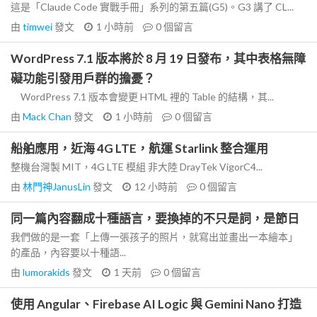
這是「Claude Code 實戰手冊」系列的第五篇(G5)。G3 講了 CL...
由
timwei
發文
1 小時前
0
個留言
WordPress 7.1 版本將於 8 月 19 日發布，其中表格無障
礙功能引發用戶群的擔憂？
WordPress 7.1 版本會變更 HTML 裡的 Table 的結構，其...
由
Mack Chan
發文
1 小時前
0
個留言
船舶應用，近海 4G LTE，航運 Starlink 整合運用
整機台灣製 MIT，4G LTE 模組 非大陸 DrayTek VigorC4...
由
林門神JanusLin
發文
12 小時前
0
個留言
同一篇內容翻成十種語言，要換掉的不只是詞，是節日
我們做的是一套「上傳一張孩子的照片，就寫出並畫出一本繪本」
的產品，內容要以十種語...
由
lumorakids
發文
1 天前
0
個留言
使用 Angular、Firebase AI Logic 與 Gemini Nano 打造