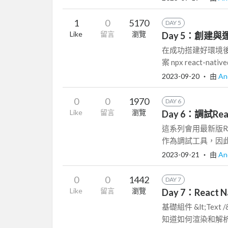
1
0
5170
DAY 5
Like
留言
瀏覽
Day 5：創建與運
在成功搭建好環境後，
案 npx react-native@
2023-09-20
‧ 由
An
0
0
1970
DAY 6
Like
留言
瀏覽
Day 6：調試Rea
這系列會用最新版React
作為調試工具，因此這篇
2023-09-21
‧ 由
An
0
0
1442
DAY 7
Like
留言
瀏覽
Day 7：React
基礎組件 &lt;Te
知道如何渲染和解析這些