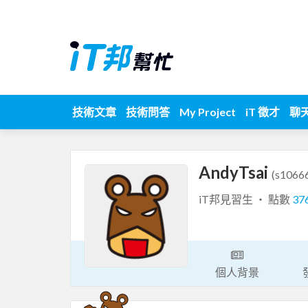
技術文章
技術問答
My Project
iT 徵才
聊
AndyTsai
(s1066
iT邦見習生 ‧ 點數
37
個人背景