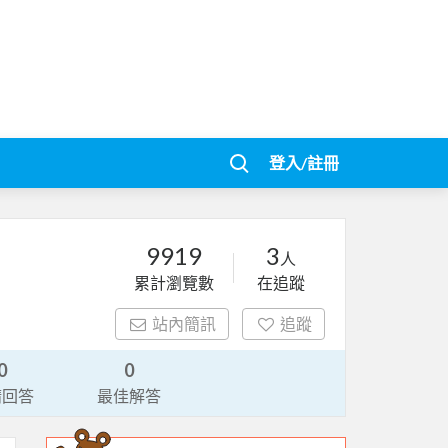
登入/註冊
9919
3
人
累計瀏覽數
在追蹤
站內簡訊
追蹤
0
0
請回答
最佳解答