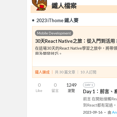
鐵人檔案
2023 iThome 鐵人賽
Mobile Development
30天React Native之旅：從入門到活用
在這場30天的React Native學習之旅中
用及開發技巧。
鐵人鍊成 ｜
共 30 篇文章 ｜
10
人訂閱
0
0
1249
DAY 1
Like
留言
瀏覽
Day 1：前言
前言 在開始接觸Rea
到React都有寫過。
2023-09-16
‧ 由
An