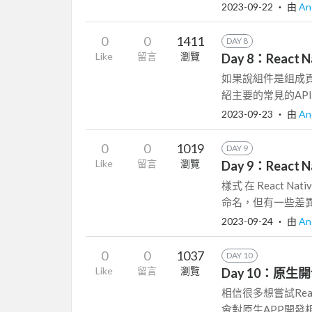
2023-09-22
‧ 由
An
0
0
1411
DAY 8
Like
留言
瀏覽
Day 8：React 
如果說組件是組成
紹主要的常見的API。 Ap
2023-09-23
‧ 由
An
0
0
1019
DAY 9
Like
留言
瀏覽
Day 9：React
樣式 在 React N
命名，但有一些差異和
2023-09-24
‧ 由
An
0
0
1037
DAY 10
Like
留言
瀏覽
Day 10：原
相信很多想嘗試Rea
會對原生APP開發