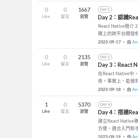
0
0
1667
DAY 2
Like
留言
瀏覽
Day 2：認識Re
React Native簡
礎上的跨平台開發框架
2023-09-17
‧ 由
An
0
0
2135
DAY 3
Like
留言
瀏覽
Day 3：React
在React Nativ
奇。事實上，能做到
2023-09-18
‧ 由
An
1
0
5370
DAY 4
Like
留言
瀏覽
Day 4：搭建Rea
建立React Na
方便，適合入門新手
2023-09-19
‧ 由
An