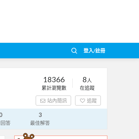
登入/註冊
18366
8
人
累計瀏覽數
在追蹤
站內簡訊
追蹤
0
3
請回答
最佳解答