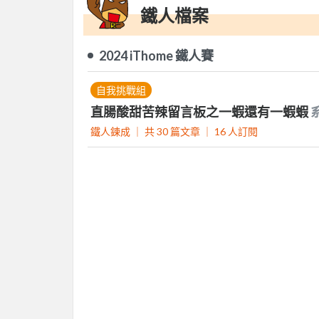
鐵人檔案
2024 iThome 鐵人賽
自我挑戰組
直腸酸甜苦辣留言板之一蝦還有一蝦蝦
鐵人鍊成 ｜
共 30 篇文章 ｜
16
人訂閱