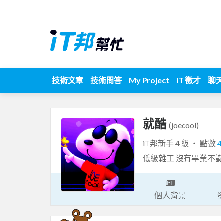
技術文章
技術問答
My Project
iT 徵才
聊
就酷
(joecool)
iT邦新手 4 級 ‧ 點數
低級雜工 沒有畢業不
個人背景