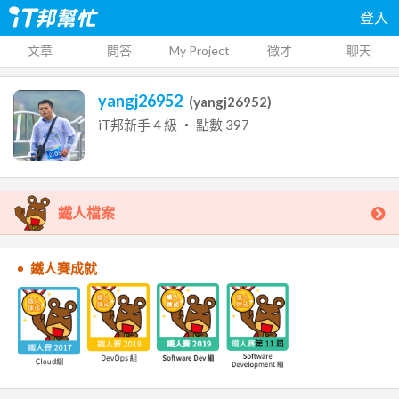
登入
文章
問答
My Project
徵才
聊天
yangj26952
(
yangj26952
)
iT邦新手
4
級 ‧ 點數
397
鐵人檔案
鐵人賽成就