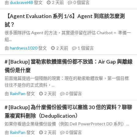
由
duckravel48
發文
2 天前
0
個留言
【Agent Evaluation 系列 1/6】Agent 到底該怎麼測
試？
很多團隊評估 Agent 的方法，其實還停留在評估 Chatbot。 準備一
組...
由
hardness1020
發文
2 天前
1
個留言
# [Backup] 當勒索軟體連備份都不放過：Air Gap 與離線
備份是什麼
前面幾篇提過一個殘酷的現實：現在的勒索軟體攻擊，第一個目標
往往不是你的正式資料，...
由
RainPan
發文
2 天前
0
個留言
# [Backup] 為什麼備份設備可以塞進 30 倍的資料？聊聊
重複資料刪除（Deduplication）
如果你看過企業級備份設備（例如 Dell PowerProtect DD 系列）...
由
RainPan
發文
2 天前
0
個留言