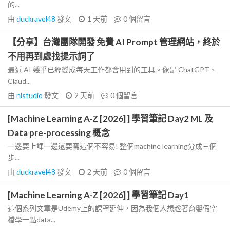
的...
由
duckravel48
發文
1 天前
0
個留言
【分享】台灣團隊開發 免費 AI Prompt 管理網站，終於
不用再到處找提示詞了
最近 AI 幾乎已經變成每天工作都會用到的工具。像是 ChatGPT、
Claud...
由
nlstudio
發文
2 天前
0
個留言
[Machine Learning A-Z [2026] ] 學習筆記 Day2 ML 及
Data pre-processing 概念
一邊要上課一邊還要寫這個不容易! 整個machine learning分成三個
步...
由
duckravel48
發文
2 天前
0
個留言
[Machine Learning A-Z [2026] ] 學習筆記 Day1
這個系列文章是Udemy上的課程延伸，因為我個人想趁著育嬰假空
檔學一點data...