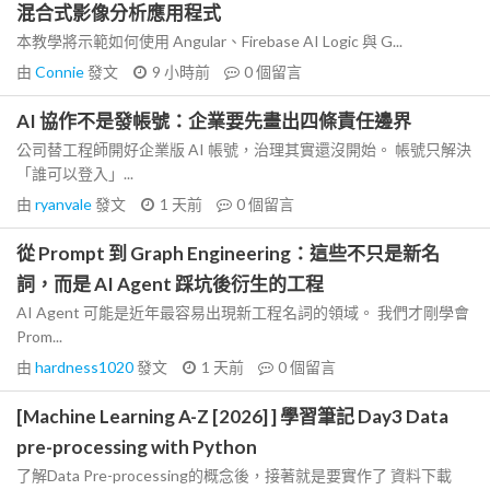
混合式影像分析應用程式
本教學將示範如何使用 Angular、Firebase AI Logic 與 G...
由
Connie
發文
9 小時前
0
個留言
AI 協作不是發帳號：企業要先畫出四條責任邊界
公司替工程師開好企業版 AI 帳號，治理其實還沒開始。 帳號只解決
「誰可以登入」...
由
ryanvale
發文
1 天前
0
個留言
從 Prompt 到 Graph Engineering：這些不只是新名
詞，而是 AI Agent 踩坑後衍生的工程
AI Agent 可能是近年最容易出現新工程名詞的領域。 我們才剛學會
Prom...
由
hardness1020
發文
1 天前
0
個留言
[Machine Learning A-Z [2026] ] 學習筆記 Day3 Data
pre-processing with Python
了解Data Pre-processing的概念後，接著就是要實作了 資料下載