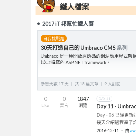
鐵人檔案
2017 iT 邦幫忙鐵人賽
自我挑戰組
30天打造自己的 Umbraco CMS
系列
Umbraco 是一種開放原始碼的網站應用程式架
以C#撰寫的 ASP.NET framework，
與其他CMS不同的是，Umbraco對開發者相對
參賽天數 17 天 ｜
共 18 篇文章 ｜
9
人訂閱
0
0
1847
DAY 11
Like
留言
瀏覽
Day 11 - Umbrac
Day - 06 已經更
幾天介紹過程產了許多
2016-12-11
‧ 由
a