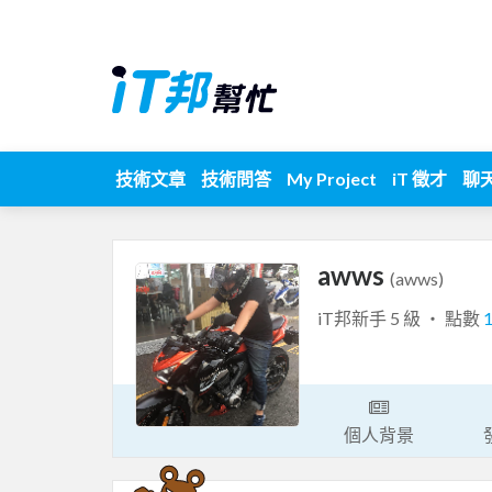
技術文章
技術問答
My Project
iT 徵才
聊
awws
(awws)
iT邦新手 5 級 ‧ 點數
個人背景