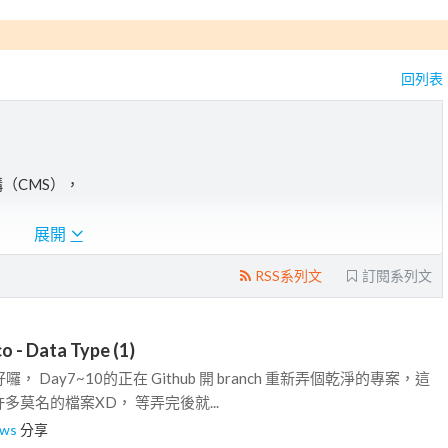
回列表
構（CMS），
友善。
展開
RSS系列文
訂閱系列文
o - Data Type (1)
新好囉， Day7~10的正在 Github 開 branch 重新弄個乾淨的專案，這
莫名的檔案XD， 等弄完後就...
wws
分享