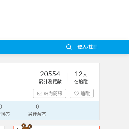
登入/註冊
20554
12
人
累計瀏覽數
在追蹤
站內簡訊
追蹤
0
0
請回答
最佳解答