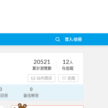
登入/註冊
20521
12
人
累計瀏覽數
在追蹤
站內簡訊
追蹤
0
0
請回答
最佳解答