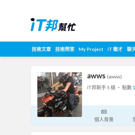
技術文章
技術問答
My Project
iT 徵才
聊
awws
(awws)
iT邦新手 5 級 ‧ 點數
個人背景