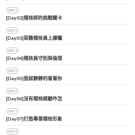
DAY
2
[Day02]稽核師的挑戰關卡
DAY
3
[Day03]菜雞稽核員上課囉
DAY
4
[Day04]稽核員守則與倫理
DAY
5
[Day05]我就靜靜的看著你
DAY
6
[Day06]沒有稽核經驗咋怎
DAY
7
[Day07]打造專業稽核形象
DAY
8