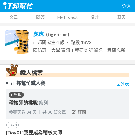
登入
文章
問答
My Project
徵才
聊天
虎虎
(
tigerisme
)
iT邦研究生
4
級 ‧ 點數
1892
國防理工大學 資訊工程研究所
資訊工程研究所
鐵人檔案
iT 邦幫忙鐵人賽
回列表
IT管理
稽核師的挑戰
系列
參賽天數
34
天
｜
共
30
篇文章
訂閱
DAY
1
[Day01]我要成為稽核大師