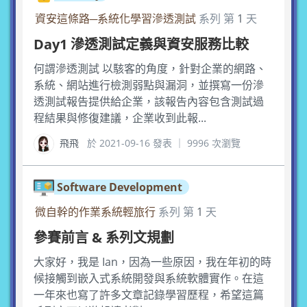
資安這條路─系統化學習滲透測試
系列 第
1
天
Day1 滲透測試定義與資安服務比較
何謂滲透測試 以駭客的角度，針對企業的網路、
系統、網站進行檢測弱點與漏洞，並撰寫一份滲
透測試報告提供給企業，該報告內容包含測試過
程結果與修復建議，企業收到此報...
飛飛
於 2021-09-16 發表 ｜ 9996 次瀏覽
Software Development
微自幹的作業系統輕旅行
系列 第
1
天
參賽前言 & 系列文規劃
大家好，我是 Ian，因為一些原因，我在年初的時
候接觸到嵌入式系統開發與系統軟體實作。在這
一年來也寫了許多文章記錄學習歷程，希望這篇