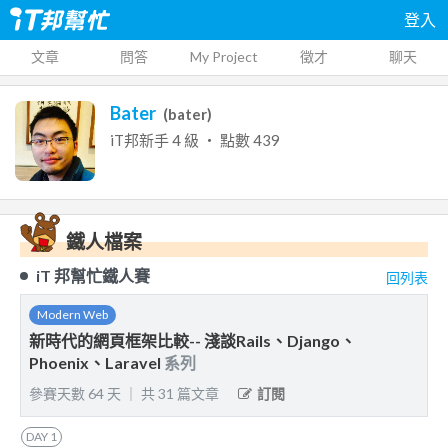
登入
文章
問答
My Project
徵才
聊天
Bater
(
bater
)
iT邦新手
4
級 ‧ 點數
439
鐵人檔案
iT 邦幫忙鐵人賽
回列表
Modern Web
新時代的網頁框架比較-- 淺談Rails、Django、
Phoenix、Laravel
系列
參賽天數
64
天
｜
共
31
篇文章
訂閱
DAY
1