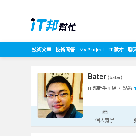
技術文章
技術問答
My Project
iT 徵才
聊
Bater
(bater)
iT邦新手 4 級 ‧ 點數
個人背景