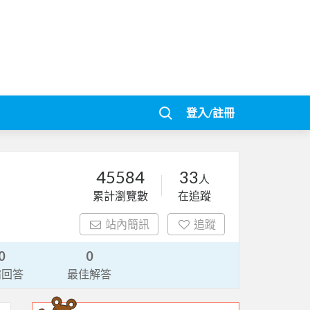
登入/註冊
45584
33
人
累計瀏覽數
在追蹤
站內簡訊
追蹤
0
0
請回答
最佳解答