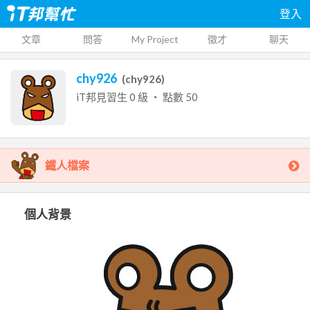
登入
文章
問答
My Project
徵才
聊天
chy926
(
chy926
)
iT邦見習生
0
級 ‧ 點數
50
鐵人檔案
個人背景