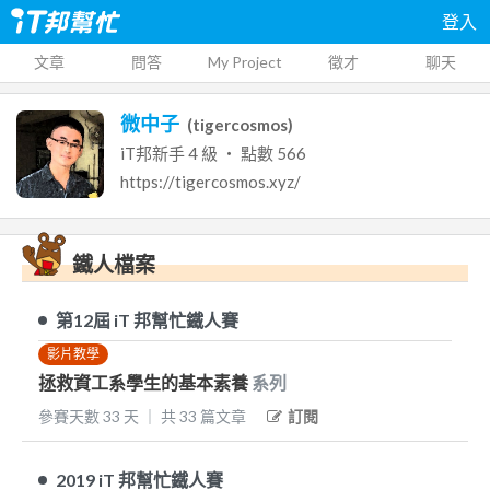
登入
文章
問答
My Project
徵才
聊天
微中子
(
tigercosmos
)
iT邦新手
4
級 ‧ 點數
566
https://tigercosmos.xyz/
鐵人檔案
第12屆
iT 邦幫忙鐵人賽
影片教學
拯救資工系學生的基本素養
系列
參賽天數
33
天
｜
共
33
篇文章
訂閱
2019
iT 邦幫忙鐵人賽