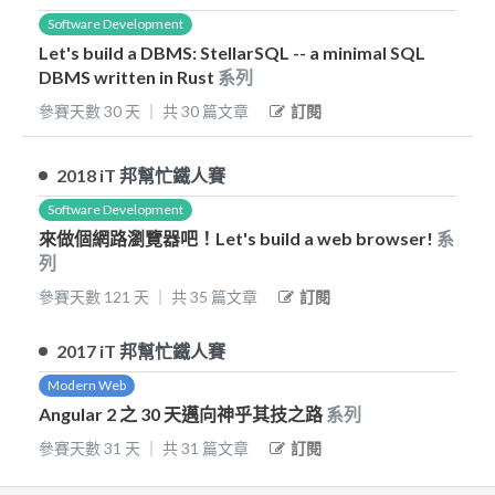
Software Development
Let's build a DBMS: StellarSQL -- a minimal SQL
DBMS written in Rust
系列
參賽天數
30
天
｜
共
30
篇文章
訂閱
2018
iT 邦幫忙鐵人賽
Software Development
來做個網路瀏覽器吧！Let's build a web browser!
系
列
參賽天數
121
天
｜
共
35
篇文章
訂閱
2017
iT 邦幫忙鐵人賽
Modern Web
Angular 2 之 30 天邁向神乎其技之路
系列
參賽天數
31
天
｜
共
31
篇文章
訂閱