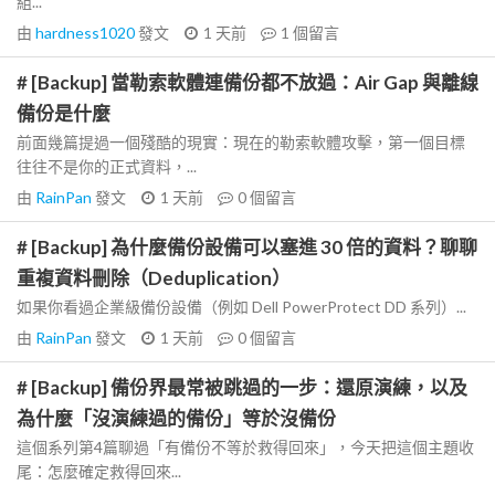
組...
由
hardness1020
發文
1 天前
1
個留言
# [Backup] 當勒索軟體連備份都不放過：Air Gap 與離線
備份是什麼
前面幾篇提過一個殘酷的現實：現在的勒索軟體攻擊，第一個目標
往往不是你的正式資料，...
由
RainPan
發文
1 天前
0
個留言
# [Backup] 為什麼備份設備可以塞進 30 倍的資料？聊聊
重複資料刪除（Deduplication）
如果你看過企業級備份設備（例如 Dell PowerProtect DD 系列）...
由
RainPan
發文
1 天前
0
個留言
# [Backup] 備份界最常被跳過的一步：還原演練，以及
為什麼「沒演練過的備份」等於沒備份
這個系列第4篇聊過「有備份不等於救得回來」，今天把這個主題收
尾：怎麼確定救得回來...