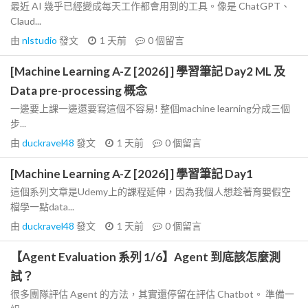
最近 AI 幾乎已經變成每天工作都會用到的工具。像是 ChatGPT、
Claud...
由
nlstudio
發文
1 天前
0
個留言
[Machine Learning A-Z [2026] ] 學習筆記 Day2 ML 及
Data pre-processing 概念
一邊要上課一邊還要寫這個不容易! 整個machine learning分成三個
步...
由
duckravel48
發文
1 天前
0
個留言
[Machine Learning A-Z [2026] ] 學習筆記 Day1
這個系列文章是Udemy上的課程延伸，因為我個人想趁著育嬰假空
檔學一點data...
由
duckravel48
發文
1 天前
0
個留言
【Agent Evaluation 系列 1/6】Agent 到底該怎麼測
試？
很多團隊評估 Agent 的方法，其實還停留在評估 Chatbot。 準備一