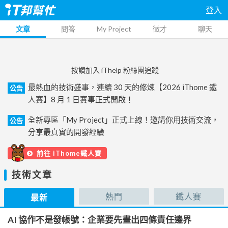
登入
文章
問答
My Project
徵才
聊天
按讚加入 iThelp 粉絲團追蹤
最熱血的技術盛事，連續 30 天的修煉【2026 iThome 鐵
公告
人賽】8 月 1 日賽事正式開啟！
全新專區「My Project」正式上線！邀請你用技術交流，
公告
分享最真實的開發經驗
前往 iThome鐵人賽
技術文章
熱門
鐵人賽
最新
AI 協作不是發帳號：企業要先畫出四條責任邊界