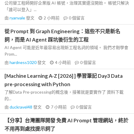
公司替工程師開好企業版 AI 帳號，治理其實還沒開始。 帳號只解決
「誰可以登入」...
由
ryanvale
發文
2 小時前
0
個留言
從 Prompt 到 Graph Engineering：這些不只是新名
詞，而是 AI Agent 踩坑後衍生的工程
AI Agent 可能是近年最容易出現新工程名詞的領域。 我們才剛學會
Prom...
由
hardness1020
發文
4 小時前
0
個留言
[Machine Learning A-Z [2026] ] 學習筆記 Day3 Data
pre-processing with Python
了解Data Pre-processing的概念後，接著就是要實作了 資料下載
的...
由
duckravel48
發文
7 小時前
0
個留言
【分享】台灣團隊開發 免費 AI Prompt 管理網站，終於
不用再到處找提示詞了