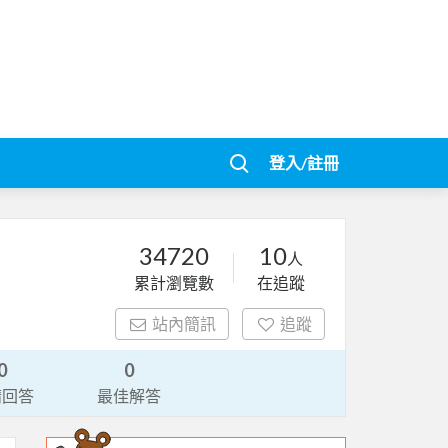
登入/註冊
34720
10
人
累計瀏覽數
在追蹤
站內簡訊
追蹤
0
0
請回答
最佳解答