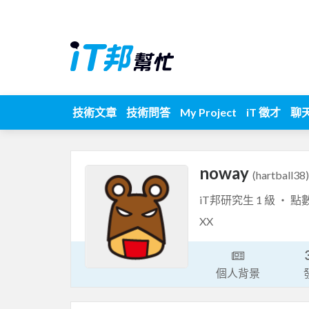
技術文章
技術問答
My Project
iT 徵才
聊
noway
(hartball38)
iT邦研究生 1 級 ‧ 點
XX
個人背景