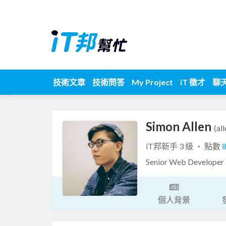
技術文章
技術問答
My Project
iT 徵才
聊
Simon Allen
(al
iT邦新手 3 級 ‧ 點數
Senior Web Deve
個人背景