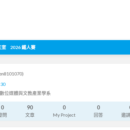
天室
2026 鐵人賽
len8101070)
830
loper 數位媒體與文教產業學系
0
90
0
0
發問
文章
My Project
回答
邀