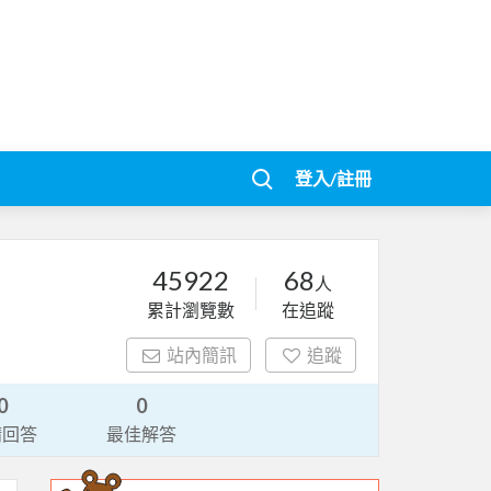
登入/註冊
45922
68
人
累計瀏覽數
在追蹤
站內簡訊
追蹤
0
0
請回答
最佳解答