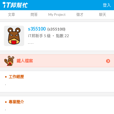
登入
文章
問答
My Project
徵才
聊天
s355100
(
s355100
)
iT邦新手
5
級 ‧ 點數
22
.
.
.
.
鐵人檔案
工作經歷
.
專業簡介
.