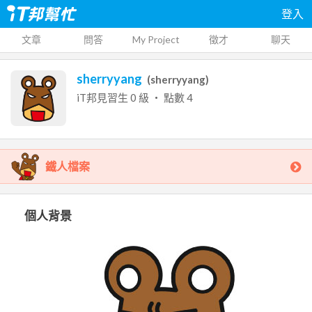
登入
文章
問答
My Project
徵才
聊天
sherryyang
(
sherryyang
)
iT邦見習生
0
級 ‧ 點數
4
鐵人檔案
個人背景