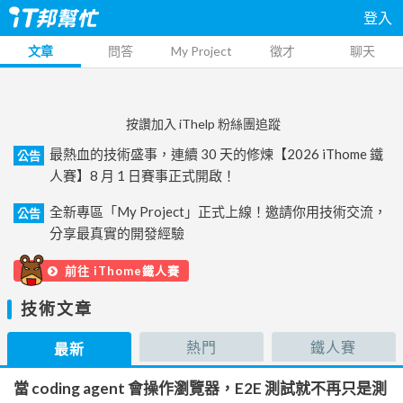
登入
文章
問答
My Project
徵才
聊天
按讚加入 iThelp 粉絲團追蹤
最熱血的技術盛事，連續 30 天的修煉【2026 iThome 鐵
公告
人賽】8 月 1 日賽事正式開啟！
全新專區「My Project」正式上線！邀請你用技術交流，
公告
分享最真實的開發經驗
前往 iThome鐵人賽
技術文章
熱門
鐵人賽
最新
當 coding agent 會操作瀏覽器，E2E 測試就不再只是測