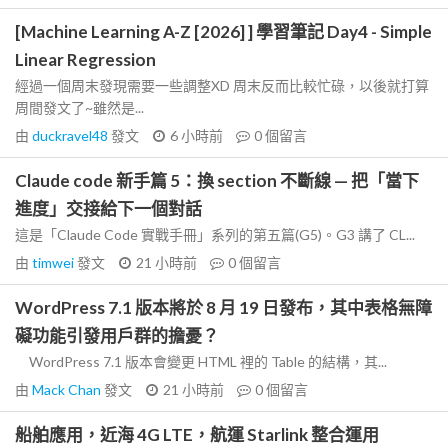
[Machine Learning A-Z [2026] ] 學習筆記 Day4 - Simple
Linear Regression
經過一個周末發現需要一些調整XD 周末反而比較忙碌，以後就打算
周間發文了~雖然是...
由
duckravel48
發文
6 小時前
0
個留言
Claude code 新手篇 5：換 section 不斷線 — 把「當下
進度」交接給下一個對話
這是「Claude Code 實戰手冊」系列的第五篇(G5)。G3 講了 CL...
由
timwei
發文
21 小時前
0
個留言
WordPress 7.1 版本將於 8 月 19 日發布，其中表格無障
礙功能引發用戶群的擔憂？
WordPress 7.1 版本會變更 HTML 裡的 Table 的結構，其...
由
Mack Chan
發文
21 小時前
0
個留言
船舶應用，近海 4G LTE，航運 Starlink 整合運用