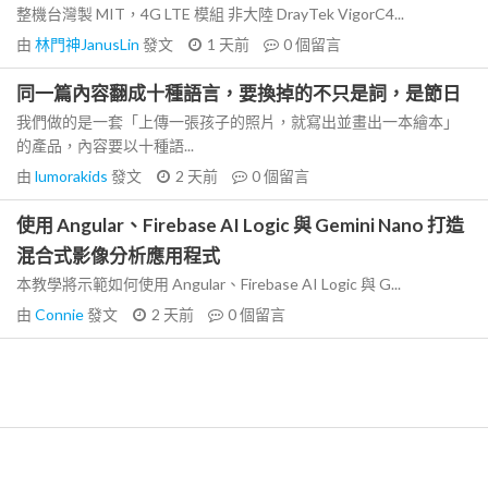
整機台灣製 MIT，4G LTE 模組 非大陸 DrayTek VigorC4...
由
林門神JanusLin
發文
1 天前
0
個留言
同一篇內容翻成十種語言，要換掉的不只是詞，是節日
我們做的是一套「上傳一張孩子的照片，就寫出並畫出一本繪本」
的產品，內容要以十種語...
由
lumorakids
發文
2 天前
0
個留言
使用 Angular、Firebase AI Logic 與 Gemini Nano 打造
混合式影像分析應用程式
本教學將示範如何使用 Angular、Firebase AI Logic 與 G...
由
Connie
發文
2 天前
0
個留言