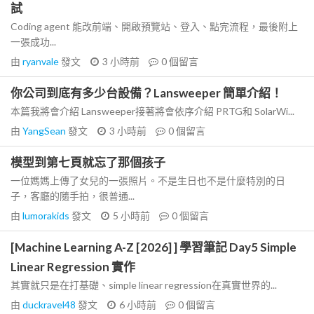
試
Coding agent 能改前端、開啟預覽站、登入、點完流程，最後附上
一張成功...
由
ryanvale
發文
3 小時前
0
個留言
你公司到底有多少台設備？Lansweeper 簡單介紹！
本篇我將會介紹 Lansweeper接著將會依序介紹 PRTG和 SolarWi...
由
YangSean
發文
3 小時前
0
個留言
模型到第七頁就忘了那個孩子
一位媽媽上傳了女兒的一張照片。不是生日也不是什麼特別的日
子，客廳的隨手拍，很普通...
由
lumorakids
發文
5 小時前
0
個留言
[Machine Learning A-Z [2026] ] 學習筆記 Day5 Simple
Linear Regression 實作
其實就只是在打基礎、simple linear regression在真實世界的...
由
duckravel48
發文
6 小時前
0
個留言