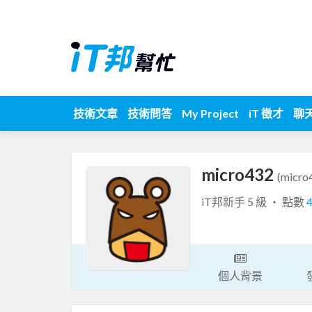
技術文章
技術問答
My Project
iT 徵才
聊
micro432
(micro
iT邦新手 5 級 ‧ 點數
個人背景