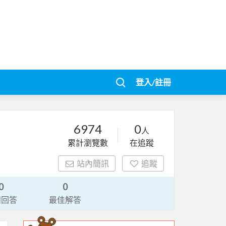
登入/註冊
6974
0
人
累計瀏覽數
在追蹤
站內簡訊
追蹤
0
0
請回答
最佳解答