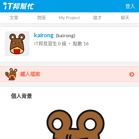
登入
文章
問答
My Project
徵才
聊天
kairong
(
kairong
)
iT邦見習生
0
級 ‧ 點數
16
鐵人檔案
個人背景