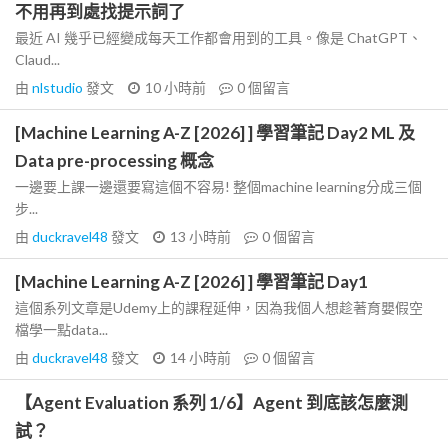
不用再到處找提示詞了
最近 AI 幾乎已經變成每天工作都會用到的工具。像是 ChatGPT、
Claud...
由
nlstudio
發文
10 小時前
0
個留言
[Machine Learning A-Z [2026] ] 學習筆記 Day2 ML 及
Data pre-processing 概念
一邊要上課一邊還要寫這個不容易! 整個machine learning分成三個
步...
由
duckravel48
發文
13 小時前
0
個留言
[Machine Learning A-Z [2026] ] 學習筆記 Day1
這個系列文章是Udemy上的課程延伸，因為我個人想趁著育嬰假空
檔學一點data...
由
duckravel48
發文
14 小時前
0
個留言
【Agent Evaluation 系列 1/6】Agent 到底該怎麼測
試？