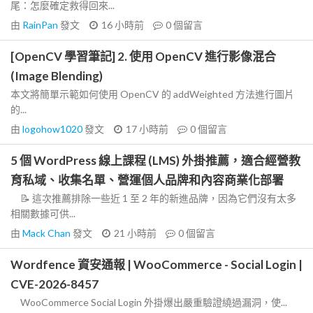
尾：怎麼確定救得回來...
由
RainPan
發文
16 小時前
0
個留言
[OpenCV 學習筆記] 2. 使用 OpenCV 進行影像混合
(Image Blending)
本文將簡單示範如何使用 OpenCV 的 addWeighted 方法進行圖片
的...
由
logohow1020
發文
17 小時前
0
個留言
5 個 WordPress 線上課程 (LMS) 外掛推薦，適合經營教
育私域、收集名單、營運個人品牌和內容商業化部署
📝 這次推薦排除一些近 1 至 2 年的新進品牌，因為它們沒有太多
相關數據可供...
由
Mack Chan
發文
21 小時前
0
個留言
Wordfence 資安通報 | WooCommerce - Social Login |
CVE-2026-8457
WooCommerce Social Login 外掛爆出嚴重驗證繞過漏洞，使...