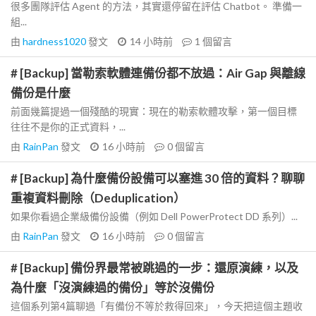
很多團隊評估 Agent 的方法，其實還停留在評估 Chatbot。 準備一
組...
由
hardness1020
發文
14 小時前
1
個留言
# [Backup] 當勒索軟體連備份都不放過：Air Gap 與離線
備份是什麼
前面幾篇提過一個殘酷的現實：現在的勒索軟體攻擊，第一個目標
往往不是你的正式資料，...
由
RainPan
發文
16 小時前
0
個留言
# [Backup] 為什麼備份設備可以塞進 30 倍的資料？聊聊
重複資料刪除（Deduplication）
如果你看過企業級備份設備（例如 Dell PowerProtect DD 系列）...
由
RainPan
發文
16 小時前
0
個留言
# [Backup] 備份界最常被跳過的一步：還原演練，以及
為什麼「沒演練過的備份」等於沒備份
這個系列第4篇聊過「有備份不等於救得回來」，今天把這個主題收