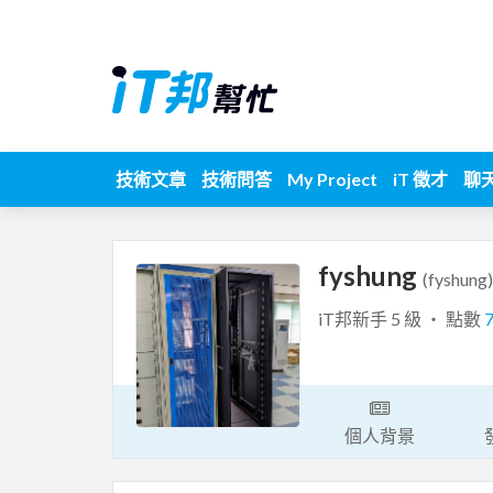
技術文章
技術問答
My Project
iT 徵才
聊
fyshung
(fyshung)
iT邦新手 5 級 ‧ 點數
個人背景