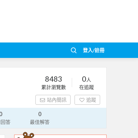
登入/註冊
8483
0
人
累計瀏覽數
在追蹤
站內簡訊
追蹤
0
0
請回答
最佳解答