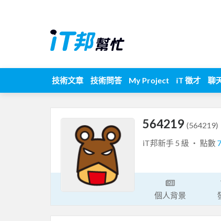
技術文章
技術問答
My Project
iT 徵才
聊
564219
(564219)
iT邦新手 5 級 ‧ 點數
個人背景