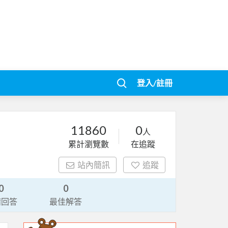
登入/註冊
11860
0
人
累計瀏覽數
在追蹤
站內簡訊
追蹤
0
0
請回答
最佳解答