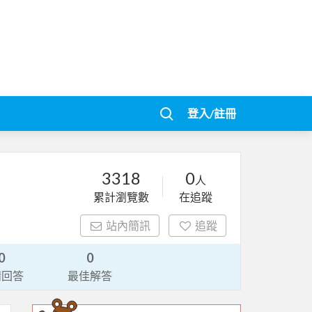
登入/註冊
3318
0
人
累計瀏覽數
在追蹤
站內簡訊
追蹤
0
0
請回答
最佳解答