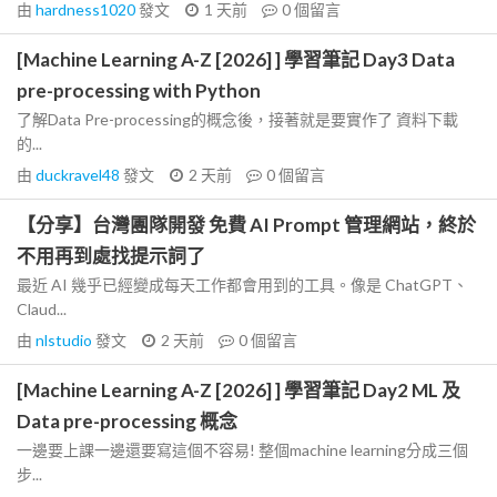
由
hardness1020
發文
1 天前
0
個留言
[Machine Learning A-Z [2026] ] 學習筆記 Day3 Data
pre-processing with Python
了解Data Pre-processing的概念後，接著就是要實作了 資料下載
的...
由
duckravel48
發文
2 天前
0
個留言
【分享】台灣團隊開發 免費 AI Prompt 管理網站，終於
不用再到處找提示詞了
最近 AI 幾乎已經變成每天工作都會用到的工具。像是 ChatGPT、
Claud...
由
nlstudio
發文
2 天前
0
個留言
[Machine Learning A-Z [2026] ] 學習筆記 Day2 ML 及
Data pre-processing 概念
一邊要上課一邊還要寫這個不容易! 整個machine learning分成三個
步...