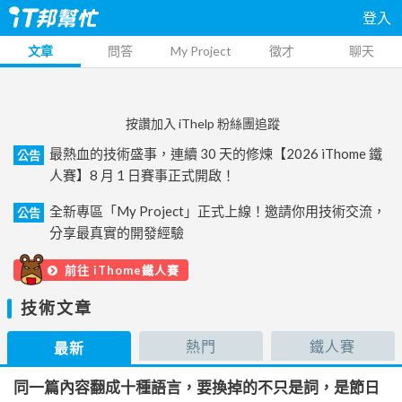
登入
文章
問答
My Project
徵才
聊天
按讚加入 iThelp 粉絲團追蹤
最熱血的技術盛事，連續 30 天的修煉【2026 iThome 鐵
公告
人賽】8 月 1 日賽事正式開啟！
全新專區「My Project」正式上線！邀請你用技術交流，
公告
分享最真實的開發經驗
前往 iThome鐵人賽
技術文章
熱門
鐵人賽
最新
同一篇內容翻成十種語言，要換掉的不只是詞，是節日