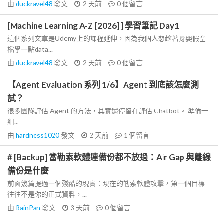
由
duckravel48
發文
2 天前
0
個留言
[Machine Learning A-Z [2026] ] 學習筆記 Day1
這個系列文章是Udemy上的課程延伸，因為我個人想趁著育嬰假空
檔學一點data...
由
duckravel48
發文
2 天前
0
個留言
【Agent Evaluation 系列 1/6】Agent 到底該怎麼測
試？
很多團隊評估 Agent 的方法，其實還停留在評估 Chatbot。 準備一
組...
由
hardness1020
發文
2 天前
1
個留言
# [Backup] 當勒索軟體連備份都不放過：Air Gap 與離線
備份是什麼
前面幾篇提過一個殘酷的現實：現在的勒索軟體攻擊，第一個目標
往往不是你的正式資料，...
由
RainPan
發文
3 天前
0
個留言