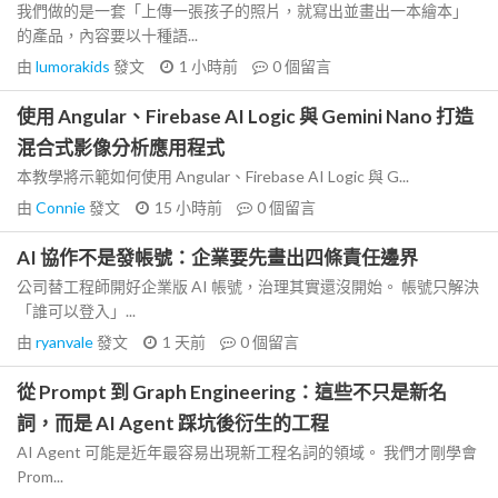
我們做的是一套「上傳一張孩子的照片，就寫出並畫出一本繪本」
的產品，內容要以十種語...
由
lumorakids
發文
1 小時前
0
個留言
使用 Angular、Firebase AI Logic 與 Gemini Nano 打造
混合式影像分析應用程式
本教學將示範如何使用 Angular、Firebase AI Logic 與 G...
由
Connie
發文
15 小時前
0
個留言
AI 協作不是發帳號：企業要先畫出四條責任邊界
公司替工程師開好企業版 AI 帳號，治理其實還沒開始。 帳號只解決
「誰可以登入」...
由
ryanvale
發文
1 天前
0
個留言
從 Prompt 到 Graph Engineering：這些不只是新名
詞，而是 AI Agent 踩坑後衍生的工程
AI Agent 可能是近年最容易出現新工程名詞的領域。 我們才剛學會
Prom...