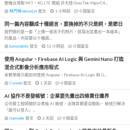
整機台灣製 MIT，4G LTE 模組 非大陸 DrayTek VigorC4...
由
林門神JanusLin
發文
1 小時前
0
個留言
同一篇內容翻成十種語言，要換掉的不只是詞，是節日
我們做的是一套「上傳一張孩子的照片，就寫出並畫出一本繪本」
的產品，內容要以十種語...
由
lumorakids
發文
11 小時前
0
個留言
使用 Angular、Firebase AI Logic 與 Gemini Nano 打造
混合式影像分析應用程式
本教學將示範如何使用 Angular、Firebase AI Logic 與 G...
由
Connie
發文
1 天前
0
個留言
AI 協作不是發帳號：企業要先畫出四條責任邊界
公司替工程師開好企業版 AI 帳號，治理其實還沒開始。 帳號只解決
「誰可以登入」...
由
ryanvale
發文
2 天前
0
個留言