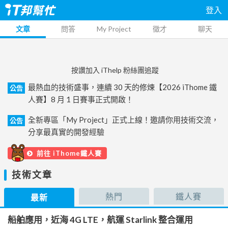
登入
文章
問答
My Project
徵才
聊天
按讚加入 iThelp 粉絲團追蹤
最熱血的技術盛事，連續 30 天的修煉【2026 iThome 鐵
公告
人賽】8 月 1 日賽事正式開啟！
全新專區「My Project」正式上線！邀請你用技術交流，
公告
分享最真實的開發經驗
前往 iThome鐵人賽
技術文章
熱門
鐵人賽
最新
船舶應用，近海 4G LTE，航運 Starlink 整合運用