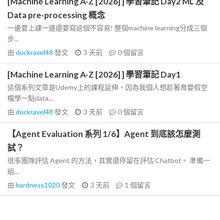
[Machine Learning A-Z [2026] ] 學習筆記 Day2 ML 及
Data pre-processing 概念
一邊要上課一邊還要寫這個不容易! 整個machine learning分成三個
步...
由
duckravel48
發文
3 天前
0
個留言
[Machine Learning A-Z [2026] ] 學習筆記 Day1
這個系列文章是Udemy上的課程延伸，因為我個人想趁著育嬰假空
檔學一點data...
由
duckravel48
發文
3 天前
0
個留言
【Agent Evaluation 系列 1/6】Agent 到底該怎麼測
試？
很多團隊評估 Agent 的方法，其實還停留在評估 Chatbot。 準備一
組...
由
hardness1020
發文
3 天前
1
個留言