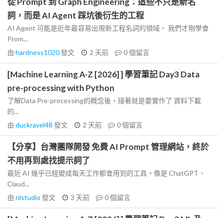
從 Prompt 到 Graph Engineering：這些不只是新名
詞，而是 AI Agent 踩坑後衍生的工程
AI Agent 可能是近年最容易出現新工程名詞的領域。 我們才剛學會
Prom...
由
hardness1020
發文
2 天前
0
個留言
[Machine Learning A-Z [2026] ] 學習筆記 Day3 Data
pre-processing with Python
了解Data Pre-processing的概念後，接著就是要實作了 資料下載
的...
由
duckravel48
發文
2 天前
0
個留言
【分享】台灣團隊開發 免費 AI Prompt 管理網站，終於
不用再到處找提示詞了
最近 AI 幾乎已經變成每天工作都會用到的工具。像是 ChatGPT、
Claud...
由
nlstudio
發文
3 天前
0
個留言