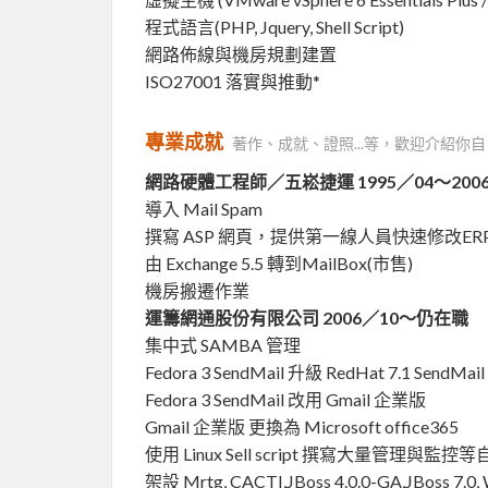
程式語言(PHP, Jquery, Shell Script)
網路佈線與機房規劃建置
ISO27001 落實與推動*
專業成就
著作、成就、證照...等，歡迎介紹你自
網路硬體工程師／五崧捷運 1995／04～2006
導入 Mail Spam
撰寫 ASP 網頁，提供第一線人員快速修改E
由 Exchange 5.5 轉到MailBox(市售)
機房搬遷作業
運籌網通股份有限公司 2006／10～仍在職
集中式 SAMBA 管理
Fedora 3 SendMail 升級 RedHat 7.1 SendMail
Fedora 3 SendMail 改用 Gmail 企業版
Gmail 企業版 更換為 Microsoft office365
使用 Linux Sell script 撰寫大量管理與監
架設 Mrtg, CACTI,JBoss 4.0.0-GA,JBoss 7.0,