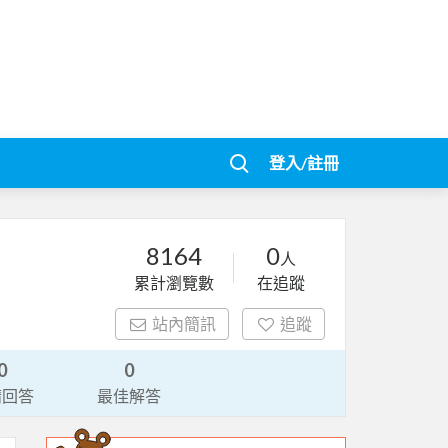
登入/註冊
8164
0
人
累計瀏覽數
在追蹤
站內簡訊
追蹤
0
0
請回答
最佳解答