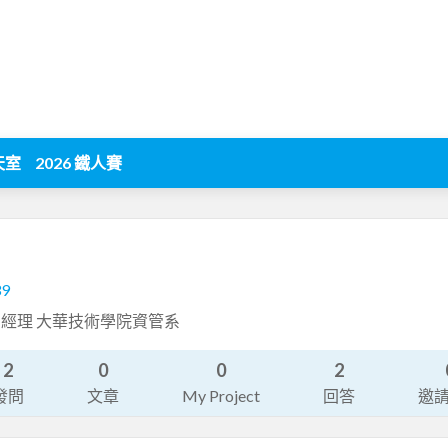
天室
2026 鐵人賽
39
經理 大華技術學院資管系
2
0
0
2
發問
文章
My Project
回答
邀