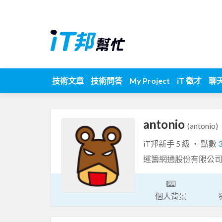
技術文章
技術問答
My Project
iT 徵才
聊
antonio
(antonio)
iT邦新手 5 級 ‧ 點數
運籌網通股份有限公司
個人背景