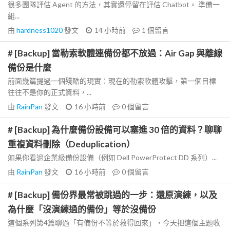
很多團隊評估 Agent 的方法，其實還停留在評估 Chatbot。 準備一
組...
由
hardness1020
發文
14 小時前
1
個留言
# [Backup] 當勒索軟體連備份都不放過：Air Gap 與離線
備份是什麼
前面幾篇提過一個殘酷的現實：現在的勒索軟體攻擊，第一個目標
往往不是你的正式資料，...
由
RainPan
發文
16 小時前
0
個留言
# [Backup] 為什麼備份設備可以塞進 30 倍的資料？聊聊
重複資料刪除（Deduplication）
如果你看過企業級備份設備（例如 Dell PowerProtect DD 系列）...
由
RainPan
發文
16 小時前
0
個留言
# [Backup] 備份界最常被跳過的一步：還原演練，以及
為什麼「沒演練過的備份」等於沒備份
這個系列第4篇聊過「有備份不等於救得回來」，今天把這個主題收