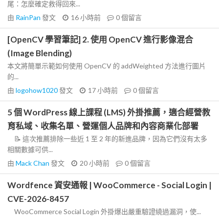
尾：怎麼確定救得回來...
由
RainPan
發文
16 小時前
0
個留言
[OpenCV 學習筆記] 2. 使用 OpenCV 進行影像混合
(Image Blending)
本文將簡單示範如何使用 OpenCV 的 addWeighted 方法進行圖片
的...
由
logohow1020
發文
17 小時前
0
個留言
5 個 WordPress 線上課程 (LMS) 外掛推薦，適合經營教
育私域、收集名單、營運個人品牌和內容商業化部署
📝 這次推薦排除一些近 1 至 2 年的新進品牌，因為它們沒有太多
相關數據可供...
由
Mack Chan
發文
20 小時前
0
個留言
Wordfence 資安通報 | WooCommerce - Social Login |
CVE-2026-8457
WooCommerce Social Login 外掛爆出嚴重驗證繞過漏洞，使...