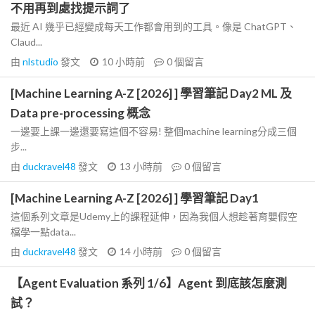
不用再到處找提示詞了
最近 AI 幾乎已經變成每天工作都會用到的工具。像是 ChatGPT、
Claud...
由
nlstudio
發文
10 小時前
0
個留言
[Machine Learning A-Z [2026] ] 學習筆記 Day2 ML 及
Data pre-processing 概念
一邊要上課一邊還要寫這個不容易! 整個machine learning分成三個
步...
由
duckravel48
發文
13 小時前
0
個留言
[Machine Learning A-Z [2026] ] 學習筆記 Day1
這個系列文章是Udemy上的課程延伸，因為我個人想趁著育嬰假空
檔學一點data...
由
duckravel48
發文
14 小時前
0
個留言
【Agent Evaluation 系列 1/6】Agent 到底該怎麼測
試？