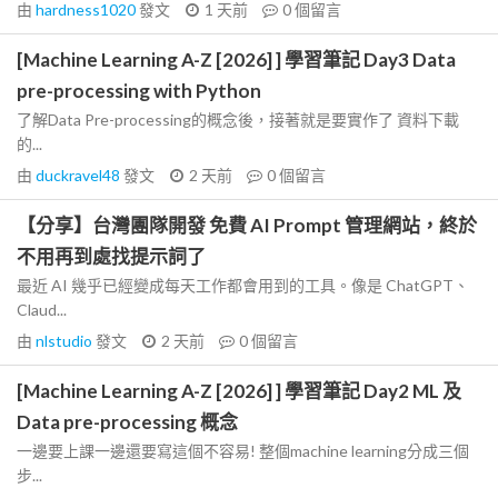
由
hardness1020
發文
1 天前
0
個留言
[Machine Learning A-Z [2026] ] 學習筆記 Day3 Data
pre-processing with Python
了解Data Pre-processing的概念後，接著就是要實作了 資料下載
的...
由
duckravel48
發文
2 天前
0
個留言
【分享】台灣團隊開發 免費 AI Prompt 管理網站，終於
不用再到處找提示詞了
最近 AI 幾乎已經變成每天工作都會用到的工具。像是 ChatGPT、
Claud...
由
nlstudio
發文
2 天前
0
個留言
[Machine Learning A-Z [2026] ] 學習筆記 Day2 ML 及
Data pre-processing 概念
一邊要上課一邊還要寫這個不容易! 整個machine learning分成三個
步...