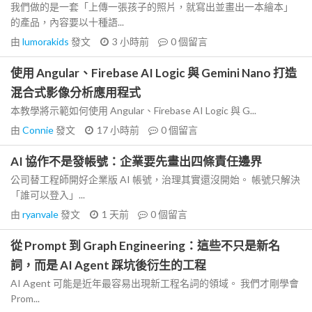
我們做的是一套「上傳一張孩子的照片，就寫出並畫出一本繪本」
的產品，內容要以十種語...
由
lumorakids
發文
3 小時前
0
個留言
使用 Angular、Firebase AI Logic 與 Gemini Nano 打造
混合式影像分析應用程式
本教學將示範如何使用 Angular、Firebase AI Logic 與 G...
由
Connie
發文
17 小時前
0
個留言
AI 協作不是發帳號：企業要先畫出四條責任邊界
公司替工程師開好企業版 AI 帳號，治理其實還沒開始。 帳號只解決
「誰可以登入」...
由
ryanvale
發文
1 天前
0
個留言
從 Prompt 到 Graph Engineering：這些不只是新名
詞，而是 AI Agent 踩坑後衍生的工程
AI Agent 可能是近年最容易出現新工程名詞的領域。 我們才剛學會
Prom...