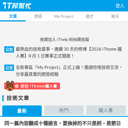
登入
文章
問答
My Project
徵才
聊天
按讚加入 iThelp 粉絲團追蹤
最熱血的技術盛事，連續 30 天的修煉【2026 iThome 鐵
公告
人賽】8 月 1 日賽事正式開啟！
全新專區「My Project」正式上線！邀請你用技術交流，
公告
分享最真實的開發經驗
前往 iThome鐵人賽
技術文章
熱門
鐵人賽
最新
同一篇內容翻成十種語言，要換掉的不只是詞，是節日