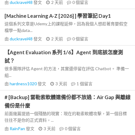
由
duckravel48
發文
2 天前
0
個留言
[Machine Learning A-Z [2026] ] 學習筆記 Day1
這個系列文章是Udemy上的課程延伸，因為我個人想趁著育嬰假空
檔學一點data...
由
duckravel48
發文
2 天前
0
個留言
【Agent Evaluation 系列 1/6】Agent 到底該怎麼測
試？
很多團隊評估 Agent 的方法，其實還停留在評估 Chatbot。 準備一
組...
由
hardness1020
發文
3 天前
1
個留言
# [Backup] 當勒索軟體連備份都不放過：Air Gap 與離線
備份是什麼
前面幾篇提過一個殘酷的現實：現在的勒索軟體攻擊，第一個目標
往往不是你的正式資料，...
由
RainPan
發文
3 天前
0
個留言