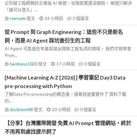
公司替工程師開好企業版 AI 帳號，治理其實還沒開始。 帳號只解決
「誰可以登入」...
由
ryanvale
發文
14 小時前
0
個留言
從 Prompt 到 Graph Engineering：這些不只是新名
詞，而是 AI Agent 踩坑後衍生的工程
AI Agent 可能是近年最容易出現新工程名詞的領域。 我們才剛學會
Prom...
由
hardness1020
發文
17 小時前
0
個留言
[Machine Learning A-Z [2026] ] 學習筆記 Day3 Data
pre-processing with Python
了解Data Pre-processing的概念後，接著就是要實作了 資料下載
的...
由
duckravel48
發文
20 小時前
0
個留言
【分享】台灣團隊開發 免費 AI Prompt 管理網站，終於
不用再到處找提示詞了