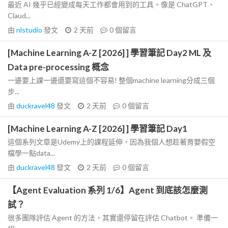
最近 AI 幾乎已經變成每天工作都會用到的工具。像是 ChatGPT、
Claud...
由
nlstudio
發文
2 天前
0
個留言
[Machine Learning A-Z [2026] ] 學習筆記 Day2 ML 及
Data pre-processing 概念
一邊要上課一邊還要寫這個不容易! 整個machine learning分成三個
步...
由
duckravel48
發文
2 天前
0
個留言
[Machine Learning A-Z [2026] ] 學習筆記 Day1
這個系列文章是Udemy上的課程延伸，因為我個人想趁著育嬰假空
檔學一點data...
由
duckravel48
發文
2 天前
0
個留言
【Agent Evaluation 系列 1/6】Agent 到底該怎麼測
試？
很多團隊評估 Agent 的方法，其實還停留在評估 Chatbot。 準備一