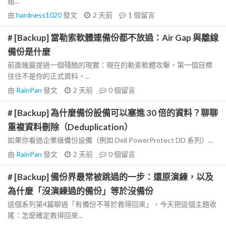
組...
由
hardness1020
發文
2 天前
1
個留言
# [Backup] 當勒索軟體連備份都不放過：Air Gap 與離線
備份是什麼
前面幾篇提過一個殘酷的現實：現在的勒索軟體攻擊，第一個目標
往往不是你的正式資料，...
由
RainPan
發文
2 天前
0
個留言
# [Backup] 為什麼備份設備可以塞進 30 倍的資料？聊聊
重複資料刪除（Deduplication）
如果你看過企業級備份設備（例如 Dell PowerProtect DD 系列）...
由
RainPan
發文
2 天前
0
個留言
# [Backup] 備份界最常被跳過的一步：還原演練，以及
為什麼「沒演練過的備份」等於沒備份
這個系列第4篇聊過「有備份不等於救得回來」，今天把這個主題收
尾：怎麼確定救得回來...