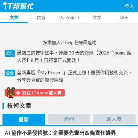
登入
文章
問答
My Project
徵才
聊天
按讚加入 iThelp 粉絲團追蹤
最熱血的技術盛事，連續 30 天的修煉【2026 iThome 鐵
公告
人賽】8 月 1 日賽事正式開啟！
全新專區「My Project」正式上線！邀請你用技術交流，
公告
分享最真實的開發經驗
前往 iThome鐵人賽
技術文章
熱門
鐵人賽
最新
AI 協作不是發帳號：企業要先畫出四條責任邊界