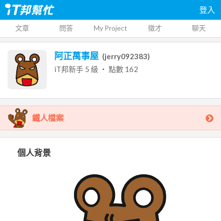
登入
文章
問答
My Project
徵才
聊天
阿正萬事屋
(
jerry092383
)
iT邦新手
5
級 ‧ 點數
162
鐵人檔案
個人背景