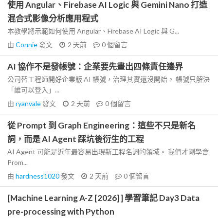
使用 Angular、Firebase AI Logic 與 Gemini Nano 打造
混合式影像分析應用程式
本教學將示範如何使用 Angular、Firebase AI Logic 與 G...
由
Connie
發文
2 天前
0
個留言
AI 協作不是發帳號：企業要先畫出四條責任邊界
公司替工程師開好企業版 AI 帳號，治理其實還沒開始。 帳號只解決
「誰可以登入」...
由
ryanvale
發文
2 天前
0
個留言
從 Prompt 到 Graph Engineering：這些不只是新名
詞，而是 AI Agent 踩坑後衍生的工程
AI Agent 可能是近年最容易出現新工程名詞的領域。 我們才剛學會
Prom...
由
hardness1020
發文
2 天前
0
個留言
[Machine Learning A-Z [2026] ] 學習筆記 Day3 Data
pre-processing with Python