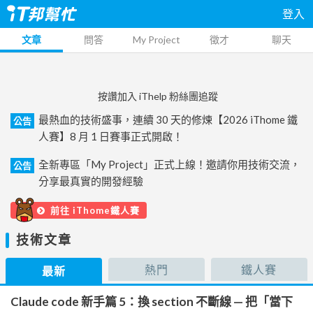
登入
文章
問答
My Project
徵才
聊天
按讚加入 iThelp 粉絲團追蹤
最熱血的技術盛事，連續 30 天的修煉【2026 iThome 鐵
公告
人賽】8 月 1 日賽事正式開啟！
全新專區「My Project」正式上線！邀請你用技術交流，
公告
分享最真實的開發經驗
前往 iThome鐵人賽
技術文章
熱門
鐵人賽
最新
Claude code 新手篇 5：換 section 不斷線 — 把「當下