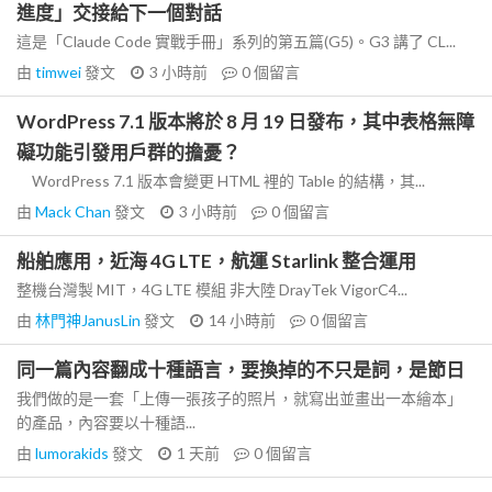
進度」交接給下一個對話
這是「Claude Code 實戰手冊」系列的第五篇(G5)。G3 講了 CL...
由
timwei
發文
3 小時前
0
個留言
WordPress 7.1 版本將於 8 月 19 日發布，其中表格無障
礙功能引發用戶群的擔憂？
WordPress 7.1 版本會變更 HTML 裡的 Table 的結構，其...
由
Mack Chan
發文
3 小時前
0
個留言
船舶應用，近海 4G LTE，航運 Starlink 整合運用
整機台灣製 MIT，4G LTE 模組 非大陸 DrayTek VigorC4...
由
林門神JanusLin
發文
14 小時前
0
個留言
同一篇內容翻成十種語言，要換掉的不只是詞，是節日
我們做的是一套「上傳一張孩子的照片，就寫出並畫出一本繪本」
的產品，內容要以十種語...
由
lumorakids
發文
1 天前
0
個留言