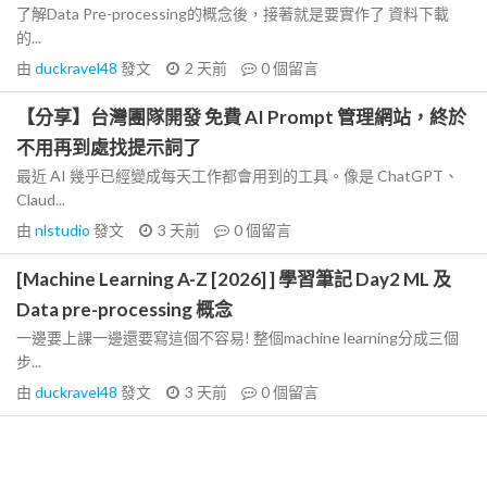
了解Data Pre-processing的概念後，接著就是要實作了 資料下載
的...
由
duckravel48
發文
2 天前
0
個留言
【分享】台灣團隊開發 免費 AI Prompt 管理網站，終於
不用再到處找提示詞了
最近 AI 幾乎已經變成每天工作都會用到的工具。像是 ChatGPT、
Claud...
由
nlstudio
發文
3 天前
0
個留言
[Machine Learning A-Z [2026] ] 學習筆記 Day2 ML 及
Data pre-processing 概念
一邊要上課一邊還要寫這個不容易! 整個machine learning分成三個
步...
由
duckravel48
發文
3 天前
0
個留言