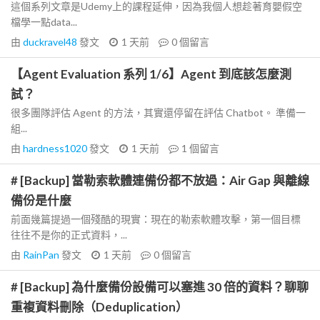
這個系列文章是Udemy上的課程延伸，因為我個人想趁著育嬰假空
檔學一點data...
由
duckravel48
發文
1 天前
0
個留言
【Agent Evaluation 系列 1/6】Agent 到底該怎麼測
試？
很多團隊評估 Agent 的方法，其實還停留在評估 Chatbot。 準備一
組...
由
hardness1020
發文
1 天前
1
個留言
# [Backup] 當勒索軟體連備份都不放過：Air Gap 與離線
備份是什麼
前面幾篇提過一個殘酷的現實：現在的勒索軟體攻擊，第一個目標
往往不是你的正式資料，...
由
RainPan
發文
1 天前
0
個留言
# [Backup] 為什麼備份設備可以塞進 30 倍的資料？聊聊
重複資料刪除（Deduplication）