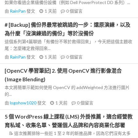
如果你看過企業級備份設備（例如 Dell PowerProtect DD 系列）...
由
RainPan
發文
1 天前
0
個留言
# [Backup] 備份界最常被跳過的一步：還原演練，以及
為什麼「沒演練過的備份」等於沒備份
這個系列第4篇聊過「有備份不等於救得回來」，今天把這個主題收
尾：怎麼確定救得回來...
由
RainPan
發文
1 天前
0
個留言
[OpenCV 學習筆記] 2. 使用 OpenCV 進行影像混合
(Image Blending)
本文將簡單示範如何使用 OpenCV 的 addWeighted 方法進行圖片
的...
由
logohow1020
發文
1 天前
0
個留言
5 個 WordPress 線上課程 (LMS) 外掛推薦，適合經營教
育私域、收集名單、營運個人品牌和內容商業化部署
📝 這次推薦排除一些近 1 至 2 年的新進品牌，因為它們沒有太多