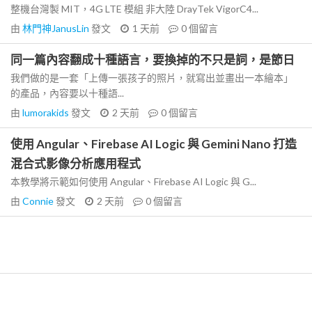
整機台灣製 MIT，4G LTE 模組 非大陸 DrayTek VigorC4...
由
林門神JanusLin
發文
1 天前
0
個留言
同一篇內容翻成十種語言，要換掉的不只是詞，是節日
我們做的是一套「上傳一張孩子的照片，就寫出並畫出一本繪本」
的產品，內容要以十種語...
由
lumorakids
發文
2 天前
0
個留言
使用 Angular、Firebase AI Logic 與 Gemini Nano 打造
混合式影像分析應用程式
本教學將示範如何使用 Angular、Firebase AI Logic 與 G...
由
Connie
發文
2 天前
0
個留言