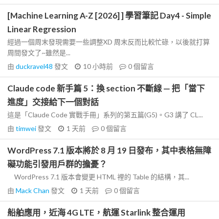
[Machine Learning A-Z [2026] ] 學習筆記 Day4 - Simple
Linear Regression
經過一個周末發現需要一些調整XD 周末反而比較忙碌，以後就打算
周間發文了~雖然是...
由
duckravel48
發文
10 小時前
0
個留言
Claude code 新手篇 5：換 section 不斷線 — 把「當下
進度」交接給下一個對話
這是「Claude Code 實戰手冊」系列的第五篇(G5)。G3 講了 CL...
由
timwei
發文
1 天前
0
個留言
WordPress 7.1 版本將於 8 月 19 日發布，其中表格無障
礙功能引發用戶群的擔憂？
WordPress 7.1 版本會變更 HTML 裡的 Table 的結構，其...
由
Mack Chan
發文
1 天前
0
個留言
船舶應用，近海 4G LTE，航運 Starlink 整合運用