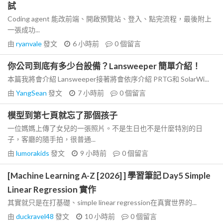
試
Coding agent 能改前端、開啟預覽站、登入、點完流程，最後附上
一張成功...
由
ryanvale
發文
6 小時前
0
個留言
你公司到底有多少台設備？Lansweeper 簡單介紹！
本篇我將會介紹 Lansweeper接著將會依序介紹 PRTG和 SolarWi...
由
YangSean
發文
7 小時前
0
個留言
模型到第七頁就忘了那個孩子
一位媽媽上傳了女兒的一張照片。不是生日也不是什麼特別的日
子，客廳的隨手拍，很普通...
由
lumorakids
發文
9 小時前
0
個留言
[Machine Learning A-Z [2026] ] 學習筆記 Day5 Simple
Linear Regression 實作
其實就只是在打基礎、simple linear regression在真實世界的...
由
duckravel48
發文
10 小時前
0
個留言