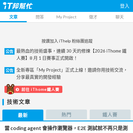
登入
文章
問答
My Project
徵才
聊天
按讚加入 iThelp 粉絲團追蹤
最熱血的技術盛事，連續 30 天的修煉【2026 iThome 鐵
公告
人賽】8 月 1 日賽事正式開啟！
全新專區「My Project」正式上線！邀請你用技術交流，
公告
分享最真實的開發經驗
前往 iThome鐵人賽
技術文章
熱門
鐵人賽
最新
當 coding agent 會操作瀏覽器，E2E 測試就不再只是測