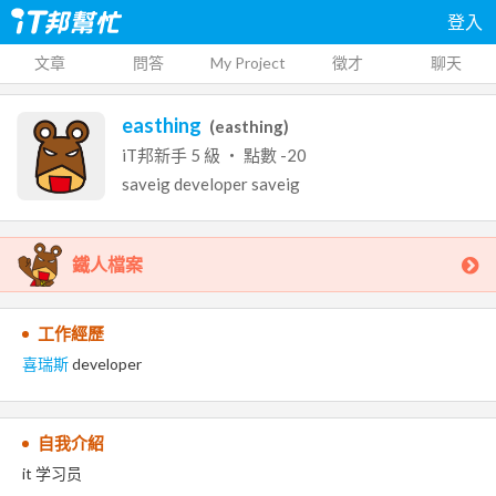
登入
文章
問答
My Project
徵才
聊天
easthing
(
easthing
)
iT邦新手
5
級 ‧ 點數
-20
saveig
developer
saveig
鐵人檔案
工作經歷
喜瑞斯
developer
自我介紹
it 学习员