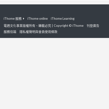
iThome 服務
iThome online
iThome Learning
電週文化事業版權所有、轉載必究 | Copyright © iThome
刊登廣告
服務信箱
隱私權聲明與會員使用條款