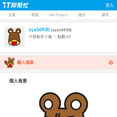
登入
文章
問答
My Project
徵才
聊天
sya56930
(
sya56930
)
iT邦新手
5
級 ‧ 點數
42
鐵人檔案
個人背景