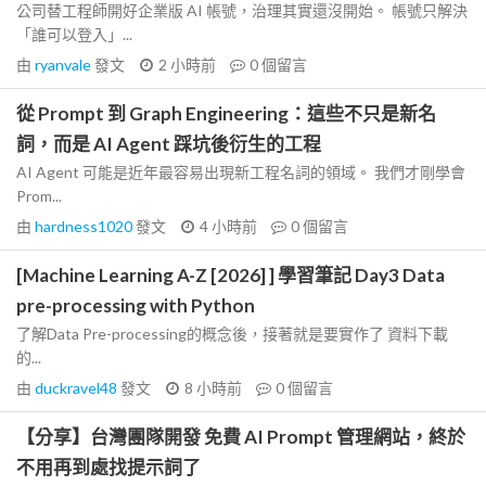
公司替工程師開好企業版 AI 帳號，治理其實還沒開始。 帳號只解決
「誰可以登入」...
由
ryanvale
發文
2 小時前
0
個留言
從 Prompt 到 Graph Engineering：這些不只是新名
詞，而是 AI Agent 踩坑後衍生的工程
AI Agent 可能是近年最容易出現新工程名詞的領域。 我們才剛學會
Prom...
由
hardness1020
發文
4 小時前
0
個留言
[Machine Learning A-Z [2026] ] 學習筆記 Day3 Data
pre-processing with Python
了解Data Pre-processing的概念後，接著就是要實作了 資料下載
的...
由
duckravel48
發文
8 小時前
0
個留言
【分享】台灣團隊開發 免費 AI Prompt 管理網站，終於
不用再到處找提示詞了