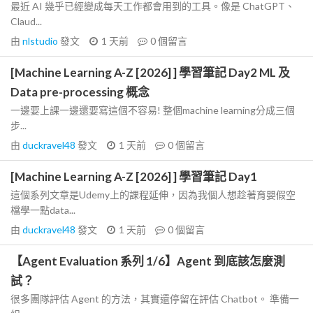
最近 AI 幾乎已經變成每天工作都會用到的工具。像是 ChatGPT、
Claud...
由
nlstudio
發文
1 天前
0
個留言
[Machine Learning A-Z [2026] ] 學習筆記 Day2 ML 及
Data pre-processing 概念
一邊要上課一邊還要寫這個不容易! 整個machine learning分成三個
步...
由
duckravel48
發文
1 天前
0
個留言
[Machine Learning A-Z [2026] ] 學習筆記 Day1
這個系列文章是Udemy上的課程延伸，因為我個人想趁著育嬰假空
檔學一點data...
由
duckravel48
發文
1 天前
0
個留言
【Agent Evaluation 系列 1/6】Agent 到底該怎麼測
試？
很多團隊評估 Agent 的方法，其實還停留在評估 Chatbot。 準備一