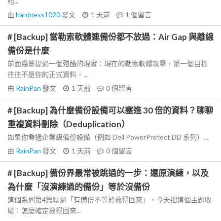
組...
由
hardness1020
發文
1 天前
1
個留言
# [Backup] 當勒索軟體連備份都不放過：Air Gap 與離線
備份是什麼
前面幾篇提過一個殘酷的現實：現在的勒索軟體攻擊，第一個目標
往往不是你的正式資料，...
由
RainPan
發文
1 天前
0
個留言
# [Backup] 為什麼備份設備可以塞進 30 倍的資料？聊聊
重複資料刪除（Deduplication）
如果你看過企業級備份設備（例如 Dell PowerProtect DD 系列）...
由
RainPan
發文
1 天前
0
個留言
# [Backup] 備份界最常被跳過的一步：還原演練，以及
為什麼「沒演練過的備份」等於沒備份
這個系列第4篇聊過「有備份不等於救得回來」，今天把這個主題收
尾：怎麼確定救得回來...