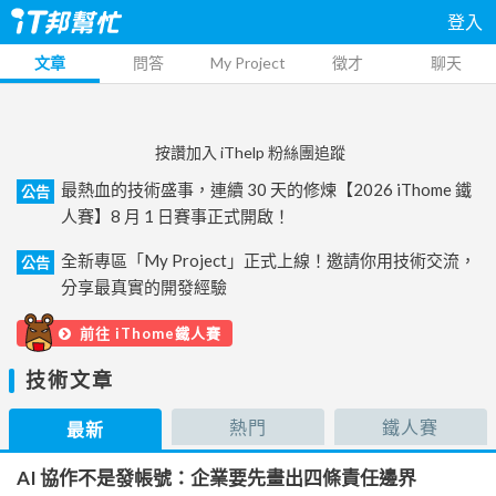
登入
文章
問答
My Project
徵才
聊天
按讚加入 iThelp 粉絲團追蹤
最熱血的技術盛事，連續 30 天的修煉【2026 iThome 鐵
公告
人賽】8 月 1 日賽事正式開啟！
全新專區「My Project」正式上線！邀請你用技術交流，
公告
分享最真實的開發經驗
前往 iThome鐵人賽
技術文章
熱門
鐵人賽
最新
AI 協作不是發帳號：企業要先畫出四條責任邊界