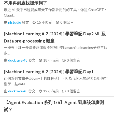
不用再到處找提示詞了
最近 AI 幾乎已經變成每天工作都會用到的工具。像是 ChatGPT、
Claud...
由
nlstudio
發文
15 小時前
0
個留言
[Machine Learning A-Z [2026] ] 學習筆記 Day2 ML 及
Data pre-processing 概念
一邊要上課一邊還要寫這個不容易! 整個machine learning分成三個
步...
由
duckravel48
發文
18 小時前
0
個留言
[Machine Learning A-Z [2026] ] 學習筆記 Day1
這個系列文章是Udemy上的課程延伸，因為我個人想趁著育嬰假空
檔學一點data...
由
duckravel48
發文
19 小時前
0
個留言
【Agent Evaluation 系列 1/6】Agent 到底該怎麼測
試？