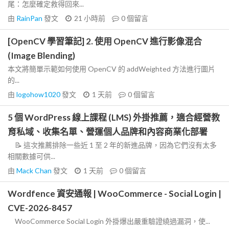
尾：怎麼確定救得回來...
由
RainPan
發文
21 小時前
0
個留言
[OpenCV 學習筆記] 2. 使用 OpenCV 進行影像混合
(Image Blending)
本文將簡單示範如何使用 OpenCV 的 addWeighted 方法進行圖片
的...
由
logohow1020
發文
1 天前
0
個留言
5 個 WordPress 線上課程 (LMS) 外掛推薦，適合經營教
育私域、收集名單、營運個人品牌和內容商業化部署
📝 這次推薦排除一些近 1 至 2 年的新進品牌，因為它們沒有太多
相關數據可供...
由
Mack Chan
發文
1 天前
0
個留言
Wordfence 資安通報 | WooCommerce - Social Login |
CVE-2026-8457
WooCommerce Social Login 外掛爆出嚴重驗證繞過漏洞，使...