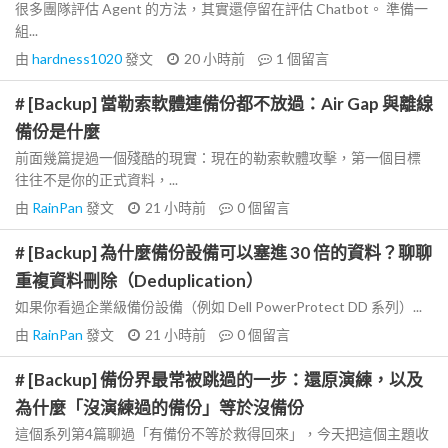
很多團隊評估 Agent 的方法，其實還停留在評估 Chatbot。 準備一
組...
由
hardness1020
發文
20 小時前
1
個留言
# [Backup] 當勒索軟體連備份都不放過：Air Gap 與離線
備份是什麼
前面幾篇提過一個殘酷的現實：現在的勒索軟體攻擊，第一個目標
往往不是你的正式資料，...
由
RainPan
發文
21 小時前
0
個留言
# [Backup] 為什麼備份設備可以塞進 30 倍的資料？聊聊
重複資料刪除（Deduplication）
如果你看過企業級備份設備（例如 Dell PowerProtect DD 系列）...
由
RainPan
發文
21 小時前
0
個留言
# [Backup] 備份界最常被跳過的一步：還原演練，以及
為什麼「沒演練過的備份」等於沒備份
這個系列第4篇聊過「有備份不等於救得回來」，今天把這個主題收