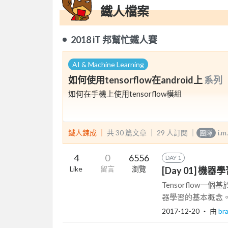
鐵人檔案
2018 iT 邦幫忙鐵人賽
AI & Machine Learning
如何使用tensorflow在android上
系列
如何在手機上使用tensorflow模組
鐵人鍊成 ｜
共 30 篇文章 ｜
29
人訂閱
｜
i.m
團隊
4
0
6556
DAY 1
Like
留言
瀏覽
[Day 01] 機
Tensorflow
器學習的基本概念。
2017-12-20
‧ 由
br