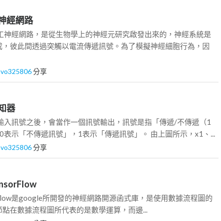
紹類神經網路
人工神經網路，是從生物學上的神經元研究啟發出來的，神經系統是
成，彼此間透過突觸以電流傳遞訊號。為了模擬神經細胞行為，因
avo325806
分享
感知器
輸入訊號之後，會當作一個訊號輸出，訊號是指「傳遞/不傳遞（1
0表示「不傳遞訊號」，1表示「傳遞訊號」。 由上圖所示，x1、...
avo325806
分享
nsorFlow
Tensorflow是google所開發的神經網路開源函式庫，是使用數據流程圖的
點在數據流程圖所代表的是數學運算，而邊...