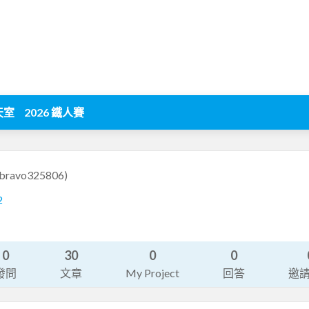
天室
2026 鐵人賽
(bravo325806)
2
0
30
0
0
發問
文章
My Project
回答
邀