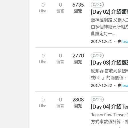
0
0
6735
DAY 2
Like
留言
瀏覽
[Day 02] 介
類神經網路 又稱
由多個神經元所組
此設定每一...
2017-12-21
‧ 由
br
0
0
2770
DAY 3
Like
留言
瀏覽
[Day 03] 介紹
感知器 當收到多個
或0）」的兩個值，
2017-12-22
‧ 由
br
0
0
2808
DAY 4
Like
留言
瀏覽
[Day 04] 介紹Te
Tensorflow 
方式來數值計算，節