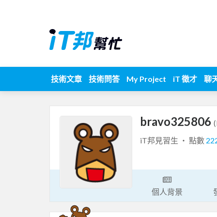
技術文章
技術問答
My Project
iT 徵才
聊
bravo325806
iT邦見習生 ‧ 點數
22
個人背景