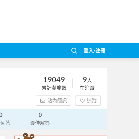
登入/註冊
19049
9
人
累計瀏覽數
在追蹤
站內簡訊
追蹤
0
0
請回答
最佳解答