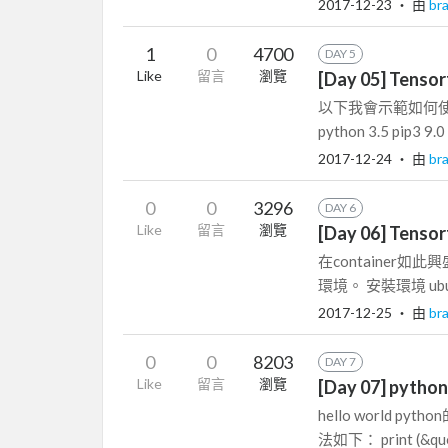
2017-12-23
‧ 由
br
1
0
4700
DAY 5
Like
留言
瀏覽
[Day 05] Tens
以下我會示範如何使用p
python 3.5 pip3 
2017-12-24
‧ 由
br
0
0
3296
DAY 6
Like
留言
瀏覽
[Day 06] Tens
在container
環境。 安裝環境 ubun
2017-12-25
‧ 由
br
0
0
8203
DAY 7
Like
留言
瀏覽
[Day 07] py
hello world 
法如下： print (&quot