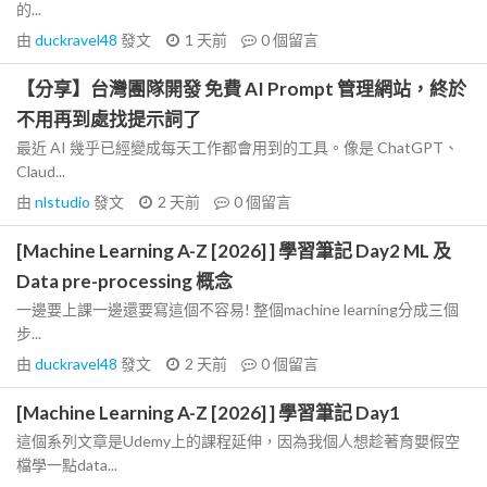
的...
由
duckravel48
發文
1 天前
0
個留言
【分享】台灣團隊開發 免費 AI Prompt 管理網站，終於
不用再到處找提示詞了
最近 AI 幾乎已經變成每天工作都會用到的工具。像是 ChatGPT、
Claud...
由
nlstudio
發文
2 天前
0
個留言
[Machine Learning A-Z [2026] ] 學習筆記 Day2 ML 及
Data pre-processing 概念
一邊要上課一邊還要寫這個不容易! 整個machine learning分成三個
步...
由
duckravel48
發文
2 天前
0
個留言
[Machine Learning A-Z [2026] ] 學習筆記 Day1
這個系列文章是Udemy上的課程延伸，因為我個人想趁著育嬰假空
檔學一點data...