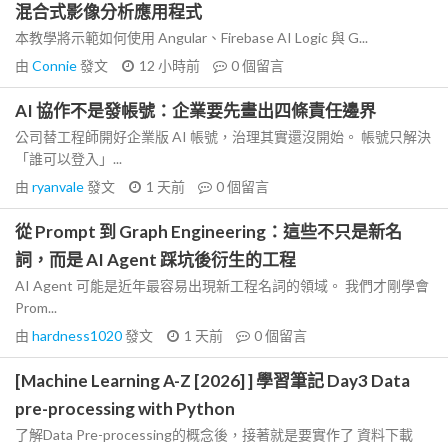
混合式影像分析應用程式
本教學將示範如何使用 Angular、Firebase AI Logic 與 G...
由
Connie
發文
12 小時前
0
個留言
AI 協作不是發帳號：企業要先畫出四條責任邊界
公司替工程師開好企業版 AI 帳號，治理其實還沒開始。 帳號只解決
「誰可以登入」...
由
ryanvale
發文
1 天前
0
個留言
從 Prompt 到 Graph Engineering：這些不只是新名
詞，而是 AI Agent 踩坑後衍生的工程
AI Agent 可能是近年最容易出現新工程名詞的領域。 我們才剛學會
Prom...
由
hardness1020
發文
1 天前
0
個留言
[Machine Learning A-Z [2026] ] 學習筆記 Day3 Data
pre-processing with Python
了解Data Pre-processing的概念後，接著就是要實作了 資料下載