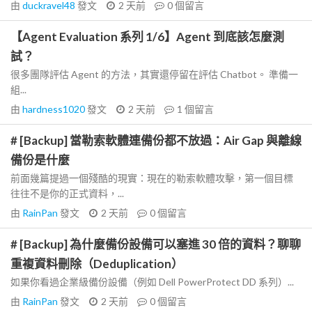
由
duckravel48
發文
2 天前
0
個留言
【Agent Evaluation 系列 1/6】Agent 到底該怎麼測
試？
很多團隊評估 Agent 的方法，其實還停留在評估 Chatbot。 準備一
組...
由
hardness1020
發文
2 天前
1
個留言
# [Backup] 當勒索軟體連備份都不放過：Air Gap 與離線
備份是什麼
前面幾篇提過一個殘酷的現實：現在的勒索軟體攻擊，第一個目標
往往不是你的正式資料，...
由
RainPan
發文
2 天前
0
個留言
# [Backup] 為什麼備份設備可以塞進 30 倍的資料？聊聊
重複資料刪除（Deduplication）
如果你看過企業級備份設備（例如 Dell PowerProtect DD 系列）...
由
RainPan
發文
2 天前
0
個留言