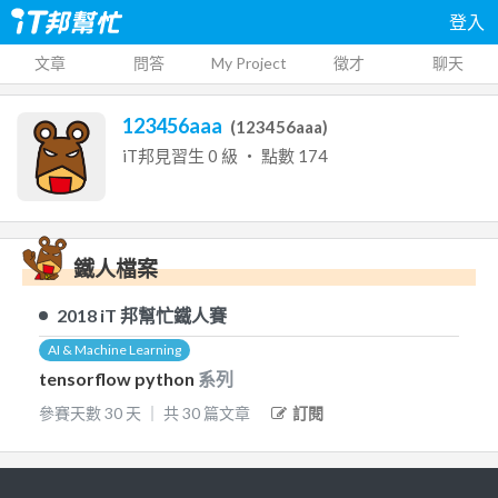
登入
文章
問答
My Project
徵才
聊天
123456aaa
(
123456aaa
)
iT邦見習生
0
級 ‧ 點數
174
鐵人檔案
2018
iT 邦幫忙鐵人賽
AI & Machine Learning
tensorflow python
系列
參賽天數
30
天
｜
共
30
篇文章
訂閱