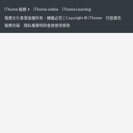
iThome 服務
iThome online
iThome Learning
電週文化事業版權所有、轉載必究 | Copyright © iThome
刊登廣告
服務信箱
隱私權聲明與會員使用條款