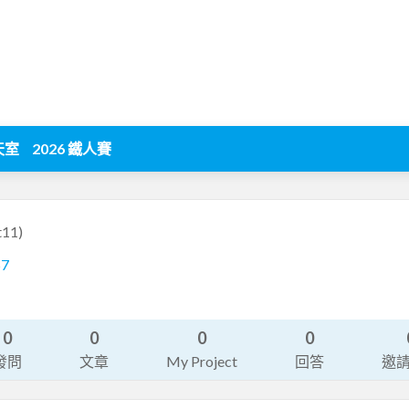
天室
2026 鐵人賽
t11)
57
0
0
0
0
發問
文章
My Project
回答
邀