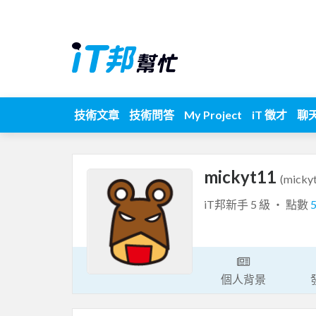
技術文章
技術問答
My Project
iT 徵才
聊
mickyt11
(micky
iT邦新手 5 級 ‧ 點數
個人背景