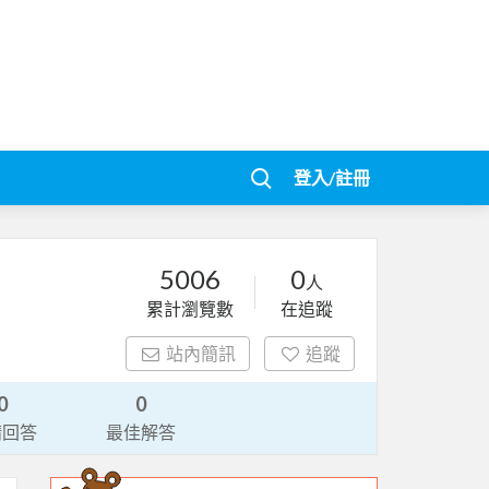
登入/註冊
5006
0
人
累計瀏覽數
在追蹤
站內簡訊
追蹤
0
0
請回答
最佳解答