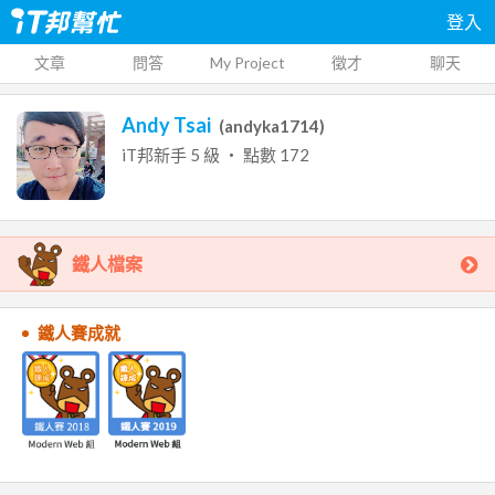
登入
文章
問答
My Project
徵才
聊天
Andy Tsai
(
andyka1714
)
iT邦新手
5
級 ‧ 點數
172
鐵人檔案
鐵人賽成就