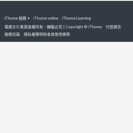
iThome 服務
iThome online
iThome Learning
電週文化事業版權所有、轉載必究 | Copyright © iThome
刊登廣告
服務信箱
隱私權聲明與會員使用條款